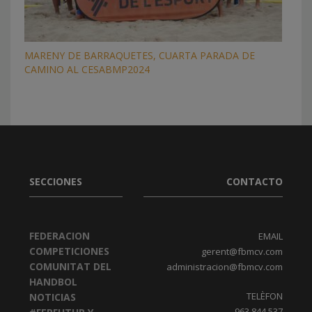
MARENY DE BARRAQUETES, CUARTA PARADA DE
CAMINO AL CESABMP2024
SECCIONES
CONTACTO
FEDERACION
EMAIL
COMPETICIONES
gerent@fbmcv.com
COMUNITAT DEL
administracion@fbmcv.com
HANDBOL
TELÈFON
NOTICIAS
963 844 537