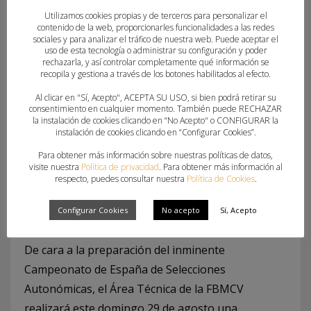
campeonato de estas características”.
Utilizamos cookies propias y de terceros para personalizar el
contenido de la web, proporcionarles funcionalidades a las redes
Para Vera, la clave del éxito “va a estar en
sociales y para analizar el tráfico de nuestra web. Puede aceptar el
uso de esta tecnología o administrar su configuración y poder
competir al máximo todos los partidos” y no caer
rechazarla, y así controlar completamente qué información se
recopila y gestiona a través de los botones habilitados al efecto.
“en la trampa de menospreciar a los rivales”, ya
que “el margen de error en un campeonato como
Al clicar en "Sí, Acepto", ACEPTA SU USO, si bien podrá retirar su
consentimiento en cualquier momento. También puede RECHAZAR
este es muy pequeño” y sus pupilos deben estar
la instalación de cookies clicando en “No Acepto" o CONFIGURAR la
instalación de cookies clicando en “Configurar Cookies”.
“preparados para afrontar cualquier situación”.
Para obtener más información sobre nuestras políticas de datos,
visite nuestra
Política de privacidad
. Para obtener más información al
respecto, puedes consultar nuestra
Política de Cookies
.
Configurar Cookies
No acepto
Sí, Acepto
Fran Vera, seleccionador juvenil masculino
De cara a la preparación del inminente
Campeonato de España de Selecciones
Autonómicas, el Área Técnica de la FBMCV
realizará este domingo 29 de agosto una