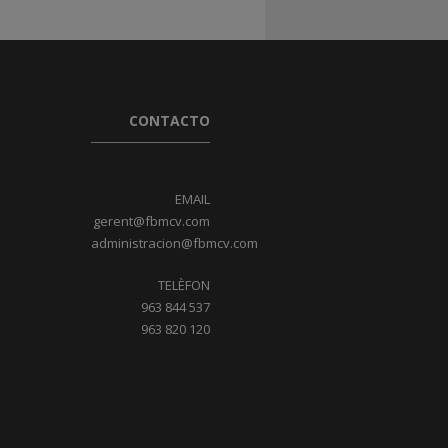
CONTACTO
EMAIL
gerent@fbmcv.com
administracion@fbmcv.com
TELÈFON
963 844 537
963 820 120