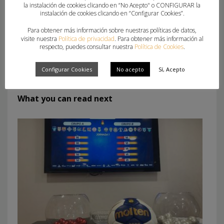
la instalación de cookies clicando en “No Acepto" o CONFIGURAR la
instalación de cookies clicando en “Configurar Cookies”.
Para obtener más información sobre nuestras políticas de datos,
visite nuestra
Política de privacidad
. Para obtener más información al
respecto, puedes consultar nuestra
Política de Cookies
.
ETIQUETADO BAJO:
BALONMANO MORVEDRE
,
COPA DE SM LA REINA
,
ELDA PRESTIGIO
Configurar Cookies
No acepto
Sí, Acepto
What you can read next