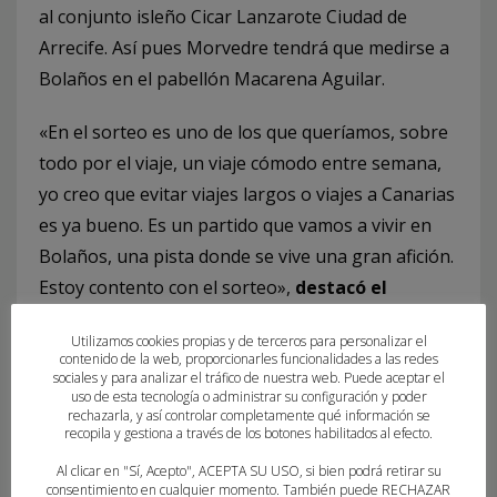
al conjunto isleño Cicar Lanzarote Ciudad de
Arrecife. Así pues Morvedre tendrá que medirse a
Bolaños en el pabellón Macarena Aguilar.
«En el sorteo es uno de los que queríamos, sobre
todo por el viaje, un viaje cómodo entre semana,
yo creo que evitar viajes largos o viajes a Canarias
es ya bueno. Es un partido que vamos a vivir en
Bolaños, una pista donde se vive una gran afición.
Estoy contento con el sorteo»,
destacó el
entrenador del BM Morvedre, Manu Etayo.
Utilizamos cookies propias y de terceros para personalizar el
contenido de la web, proporcionarles funcionalidades a las redes
Todos los equipos de División Oro Femenina
sociales y para analizar el tráfico de nuestra web. Puede aceptar el
uso de esta tecnología o administrar su configuración y poder
jugarán con el factor campo a su favor en
rechazarla, y así controlar completamente qué información se
la
eliminatoria a partido único
que se disputará
recopila y gestiona a través de los botones habilitados al efecto.
el
próximo 30 de octubre
a partido único.
Al clicar en "Sí, Acepto", ACEPTA SU USO, si bien podrá retirar su
consentimiento en cualquier momento. También puede RECHAZAR