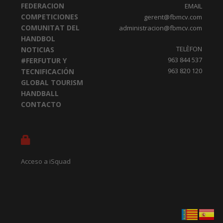
FEDERACION
EMAIL
COMPETICIONES
gerent@fbmcv.com
COMUNITAT DEL
administracion@fbmcv.com
HANDBOL
TELÈFON
NOTICIAS
963 844 537
#FERFUTUR Y
963 820 120
TECNIFICACIÓN
GLOBAL TOURISM
HANDBALL
CONTACTO
Acceso a iSquad