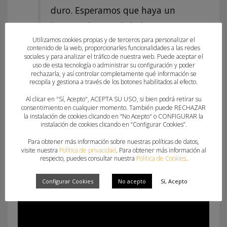
duro. Esperamos que haya un
buen ambiente de balonmano
Utilizamos cookies propias y de terceros para personalizar el
y se vea el crecimiento de
contenido de la web, proporcionarles funcionalidades a las redes
nuestro balonmano femenino
sociales y para analizar el tráfico de nuestra web. Puede aceptar el
uso de esta tecnología o administrar su configuración y poder
y podamos disfrutar de una
rechazarla, y así controlar completamente qué información se
recopila y gestiona a través de los botones habilitados al efecto.
gran jornada.
Al clicar en "Sí, Acepto", ACEPTA SU USO, si bien podrá retirar su
consentimiento en cualquier momento. También puede RECHAZAR
Roberto Lucha
la instalación de cookies clicando en “No Acepto" o CONFIGURAR la
instalación de cookies clicando en “Configurar Cookies”.
Para obtener más información sobre nuestras políticas de datos,
visite nuestra
Política de privacidad
. Para obtener más información al
respecto, puedes consultar nuestra
Política de Cookies
.
Configurar Cookies
No acepto
Sí, Acepto