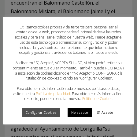
encuentran el Balonmano Castellón, el
Balonmano Mislata, el Balonmano Jaime I y el
Horneo EON Hispanitas y asociaciones de salud
Utilizamos cookies propias y de terceros para personalizar el
mental de toda la Comunitat Valenciana, más de
contenido de la web, proporcionarles funcionalidades a las redes
un centenar de usuarios se benefician de una
sociales y para analizar el tráfico de nuestra web. Puede aceptar el
uso de esta tecnología o administrar su configuración y poder
iniciativa que cada temporada suma más
rechazarla, y así controlar completamente qué información se
recopila y gestiona a través de los botones habilitados al efecto.
entidades.
Al clicar en "Sí, Acepto", ACEPTA SU USO, si bien podrá retirar su
Pedro Fuertes, presidente de la Federación de
consentimiento en cualquier momento. También puede RECHAZAR
la instalación de cookies clicando en “No Acepto" o CONFIGURAR la
Balonmano de la Comunitat Valenciana, aseguró
instalación de cookies clicando en “Configurar Cookies”.
que el encuentro es “un día histórico para el
Para obtener más información sobre nuestras políticas de datos,
balonmano valenciano” por reunir a más de un
visite nuestra
Política de privacidad
. Para obtener más información al
respecto, puedes consultar nuestra
Política de Cookies
.
centenar de deportistas “venidos de todos los
puntos de la Comunitat, porque nuestra apuesta
Configurar Cookies
No acepto
Sí, Acepto
por la inclusión es para todo el territorio”. Fuertes
agradeció al Ayuntamiento de Loriguilla “su