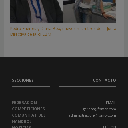
Pedro Fuertes y Diana Box, nuevos miembros de la Junta
Directiva de la RFEBM
SECCIONES
CONTACTO
FEDERACION
EMAIL
COMPETICIONES
gerent@fbmcv.com
COMUNITAT DEL
administracion@fbmcv.com
HANDBOL
TELÈFON
NOTICIAS