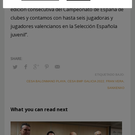
balonmano playa, donde somos sede por tercera
edición consecutiva del Campeonato de España de
clubes y contamos con hasta seis jugadoras y
jugadores valencianos en la Selección Española
juvenil”.
ETIQUETADO BAJO:
CESA BALONMANO PLAYA
,
CESA BMP GALICIA 2022
,
FRAN VERA
,
SANXENXO
What you can read next