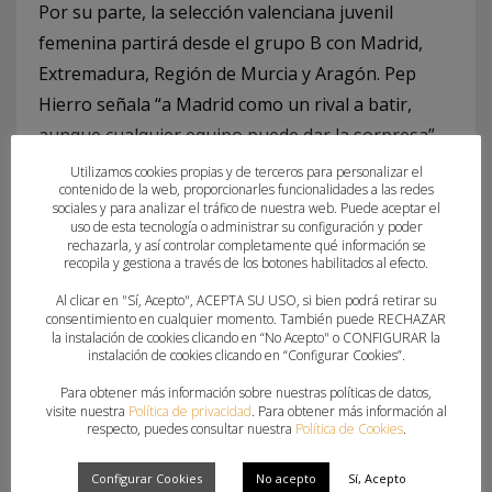
Por su parte, la selección valenciana juvenil
femenina partirá desde el grupo B con Madrid,
Extremadura, Región de Murcia y Aragón. Pep
Hierro señala “a Madrid como un rival a batir,
aunque cualquier equipo puede dar la sorpresa”.
El seleccionador confía en sus jugadoras para
Utilizamos cookies propias y de terceros para personalizar el
contenido de la web, proporcionarles funcionalidades a las redes
“conformar un equipo competitivo para mejorar la
sociales y para analizar el tráfico de nuestra web. Puede aceptar el
cuarta plaza conseguida la temporada pasada”.
uso de esta tecnología o administrar su configuración y poder
rechazarla, y así controlar completamente qué información se
recopila y gestiona a través de los botones habilitados al efecto.
Pedro Fuertes ha deseado “la mayor de las
Al clicar en "Sí, Acepto", ACEPTA SU USO, si bien podrá retirar su
suertes a nuestras selecciones en la gran cita
consentimiento en cualquier momento. También puede RECHAZAR
la instalación de cookies clicando en “No Acepto" o CONFIGURAR la
nacional del balonmano playa, donde cada vez
instalación de cookies clicando en “Configurar Cookies”.
tenemos una presencia más fuerte en las
Para obtener más información sobre nuestras políticas de datos,
posiciones altas”. El presidente de la Federación de
visite nuestra
Política de privacidad
. Para obtener más información al
respecto, puedes consultar nuestra
Política de Cookies
.
Balonmano de la Comunitat Valenciana asegura
que “estamos viviendo un buen momento con el
Configurar Cookies
No acepto
Sí, Acepto