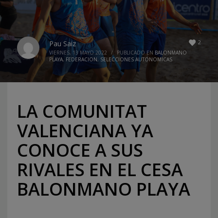
2
Pau Saiz
VIERNES, 13 MAYO 2022
/
PUBLICADO EN
BALONMANO
PLAYA
,
FEDERACION
,
SELECCIONES AUTONOMICAS
LA COMUNITAT
VALENCIANA YA
CONOCE A SUS
RIVALES EN EL CESA
BALONMANO PLAYA