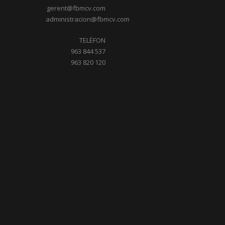
gerent@fbmcv.com
administracion@fbmcv.com
TELÈFON
963 844 537
963 820 120