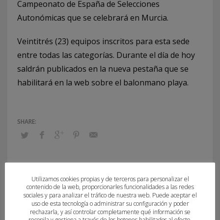
Campeonato de España de Selecciones
Autonómicas que se celebrará en Murcia.
Veintitrés (23) equipos inscritos para esta sede
entre todas las categorías. Durante el día de hoy
saldrán publicados en la nueva pestaña que se
habilitará en la web sobre el balonmano playa.
What you can read next
Utilizamos cookies propias y de terceros para personalizar el
contenido de la web, proporcionarles funcionalidades a las redes
sociales y para analizar el tráfico de nuestra web. Puede aceptar el
uso de esta tecnología o administrar su configuración y poder
rechazarla, y así controlar completamente qué información se
recopila y gestiona a través de los botones habilitados al efecto.