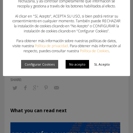
rechazarla, y así controlar completamente qué información se
De esta manera, la ciudad alicantina se suma a la
recopila y gestiona a través de los botones habilitados al efecto.
lista con Alcalá de Henares y Granollers como sede
Al clicar en "Sí, Acepto", ACEPTA SU USO, si bien podrá retirar su
del Curso de Entrenador Superior 2021/2022 que
consentimiento en cualquier momento. También puede RECHAZAR
la instalación de cookies clicando en “No Acepto" o CONFIGURAR la
organiza la Escuela Nacional de Entrenadores.
instalación de cookies clicando en “Configurar Cookies”.
Para obtener más información sobre nuestras políticas de datos,
CES-2021-2022-Elche
Descarga
visite nuestra
Política de privacidad
. Para obtener más información al
respecto, puedes consultar nuestra
Política de Cookies
.
Toda la info…
Configurar Cookies
No acepto
Sí, Acepto
What you can read next