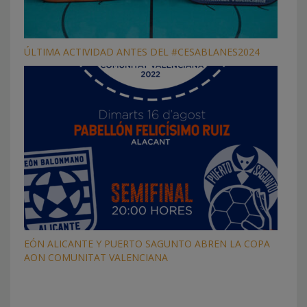
ÚLTIMA ACTIVIDAD ANTES DEL #CESABLANES2024
EÓN ALICANTE Y PUERTO SAGUNTO ABREN LA COPA
AON COMUNITAT VALENCIANA