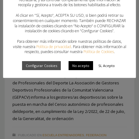
recopila y gestiona a través de los botones habilitados al efecto.
Al clicar en "Sí, Acepto", ACEPTA SU USO, si bien podrá retirar su
consentimiento en cualquier momento. También puede RECHAZAR
la instalación de cookies clicando en “No Acepto" o CONFIGURAR la
instalación de cookies clicando en “Configurar Cookies”.
CENSO OFICIAL DE PROFESIONALES DEL
Para obtener más información sobre nuestras políticas de datos,
DEPORTE EN LA COMUNITAT VALENCIANA
visite nuestra
Política de privacidad
. Para obtener más información al
respecto, puedes consultar nuestra
Política de Cookies
.
MARTES, 11 NOVIEMBRE 2025
POR
MIGUEL SORIA FABIAN
Configurar Cookies
No acepto
Sí, Acepto
La Dirección General del Deporte pone en marcha del Censo
de Profesionales del Deporte La Asociación de Gestores
Deportivos Profesionales de la Comunitat Valenciana
(GEPACV) informa a losgestores/as deportivos/as sobre la
puesta en marcha del Censo autonómico de profesionales
deldeporte, en cumplimiento de la Ley 2/2022, de 22 de julio,
de la Generalitat, de ordenación
PUBLICADO EN
ESCUELA ENTRENADORES
,
FEDERACION