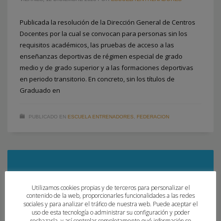
Publicada la resolución de la Dirección General de Centros
Docentes por la cual se convocan para personas sin los
requisitos académicos, las pruebas de acceso a las
enseñanzas deportivas de régimen especial de grado
medio y de grado superior y a las formaciones deportivas
en periodo transitorio. En concreto, sin los títulos de
Graduado en
PUBLICADO EN
ESCUELA ENTRENADORES
,
FEDERACION
Utilizamos cookies propias y de terceros para personalizar el
contenido de la web, proporcionarles funcionalidades a las redes
sociales y para analizar el tráfico de nuestra web. Puede aceptar el
uso de esta tecnología o administrar su configuración y poder
rechazarla, y así controlar completamente qué información se