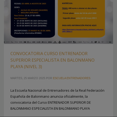
CONVOCATORIA CURSO ENTRENADOR
SUPERIOR ESPECIALISTA EN BALONMANO
PLAYA (NIVEL 3)
MARTES, 25 MARZO 2025
POR
ESCUELA ENTRENADORES
La Escuela Nacional de Entrenadores de la Real Federación
2
3
1
Española de Balonmano anuncia oficialmente, la
convocatoria del Curso ENTRENADOR SUPERIOR DE
BALONMANO ESPECIALISTA EN BALONMANO PLAYA