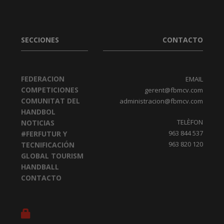
PUBLICADO EN
ESCUELA ENTRENADORES
SECCIONES
CONTACTO
FEDERACION
EMAIL
COMPETICIONES
gerent@fbmcv.com
COMUNITAT DEL
administracion@fbmcv.com
HANDBOL
TELÈFON
NOTICIAS
963 844 537
#FERFUTUR Y
963 820 120
TECNIFICACIÓN
GLOBAL TOURISM
HANDBALL
CONTACTO