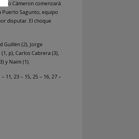
Antonio Cámeron comenzará
ria Puerto Sagunto, equipo
por disputar. El choque
 Guillén (2), Jorge
(1, p), Carlos Cabrera (3),
) y Naim (1).
 – 11, 23 – 15, 25 – 16, 27 –