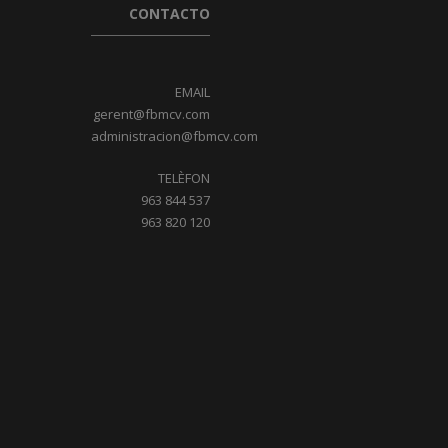
CONTACTO
EMAIL
gerent@fbmcv.com
administracion@fbmcv.com
TELÈFON
963 844 537
963 820 120