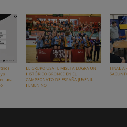
stinos
EL GRUPO USA H. MISLTA LOGRA UN
FINAL A
 ya
HISTÓRICO BRONCE EN EL
SAGUNTO
 en una
CAMPEONATO DE ESPAÑA JUVENIL
so
FEMENINO