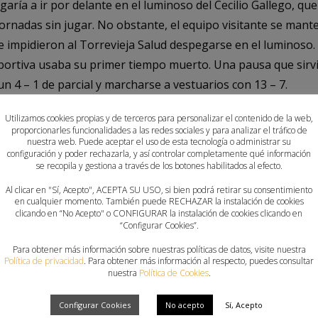
garía a ir por delante en el luminoso del Cecilio Gallego, qu
jornadas sin jugar. No obstante, el equipo visitante se mant
 impidieron al Torrevieja Salud despegarse en el luminoso. 
eportiva usaba su primer tiempo muerto. Una pausa que sirvi
 4 – 1 de parcial y marcharse a vestuarios con 13 – 7.
el equipo local mantendría la intensidad defensiva y volverí
Utilizamos cookies propias y de terceros para personalizar el contenido de la web,
proporcionarles funcionalidades a las redes sociales y para analizar el tráfico de
teada por el Peña Deportiva. Con 16 – 10 en el luminoso del 
nuestra web. Puede aceptar el uso de esta tecnología o administrar su
configuración y poder rechazarla, y así controlar completamente qué información
ar a plantear la salida de su portero para jugar con siete 
se recopila y gestiona a través de los botones habilitados al efecto.
a Salud sabría defender y atacar para hacer goles fáciles que
Al clicar en "Sí, Acepto", ACEPTA SU USO, si bien podrá retirar su consentimiento
 de juego.
en cualquier momento. También puede RECHAZAR la instalación de cookies
clicando en “No Acepto" o CONFIGURAR la instalación de cookies clicando en
“Configurar Cookies”.
ortunidad para rodar al equipo y dar entrada a todos los j
Para obtener más información sobre nuestras políticas de datos, visite nuestra
il Naim que tendría la oportunidad de anotar su prier gol en
Política de privacidad
. Para obtener más información al respecto, puedes consultar
– 18 final.
nuestra
Política de Cookies
.
 Balonmano Torrevieja Salud Mare Nostrum suma dos nuevos 
Configurar Cookies
No acepto
Sí, Acepto