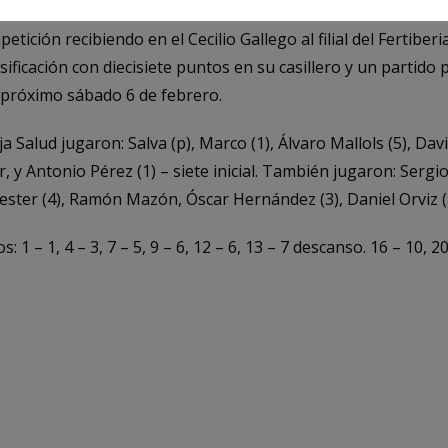
e dos partidos. La próxima semana el equipo dirigido por 
etición recibiendo en el Cecilio Gallego al filial del Fertibe
ificación con diecisiete puntos en su casillero y un partido 
l próximo sábado 6 de febrero.
Salud jugaron: Salva (p), Marco (1), Álvaro Mallols (5), David
y Antonio Pérez (1) – siete inicial. También jugaron: Sergio 
lester (4), Ramón Mazón, Óscar Hernández (3), Daniel Orviz (3
1 – 1, 4 – 3, 7 – 5, 9 – 6, 12 – 6, 13 – 7 descanso. 16 – 10, 20