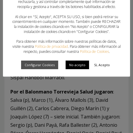
rechazarla, y así controlar completamente qué información se
recopila y gestiona a través de los botones habilitados al efecto.
Esta derrota por 18 – 19 deja a los de Antonio
Al clicar en "Sí, Acepto", ACEPTA SU USO, si bien podrá retirar su
Cámeron en la décima posición con catorce
consentimiento en cualquier momento. También puede RECHAZAR
la instalación de cookies clicando en “No Acepto" o CONFIGURAR la
puntos. Este mismo martes 23 de febrero el
instalación de cookies clicando en “Configurar Cookies”.
equipo se desplaza hasta Algemesí para medirse
Para obtener más información sobre nuestras políticas de datos,
al equipo local en el partido aplazado de la
visite nuestra
Política de privacidad
. Para obtener más información al
respecto, puedes consultar nuestra
Política de Cookies
.
jornada quince. El próximo sábado el equipo se
desplazará a Mallorca para jugar el partido
Configurar Cookies
No acepto
Sí, Acepto
correspondiente de la joranda veinte ante el
Sispal Handbol Marratxí.
Por el Balonmano Torrevieja Salud jugaron
:
Salva (p), Marco (1), Álvaro Mallols (3), David
Guillén (2), Carlos Cabrera, Diego Marín (1) y
Joaquín López (7) – siete inicial. También jugaron:
Sergio (p), Dani Payá, Rafa Ballester (2), Antonio