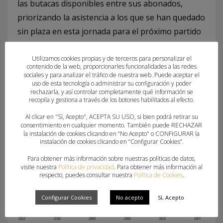
las butacas disponibles entre sus abonados,
priorizando la asistencia a los que se han quedado
sin plaza en esta jornada para el próximo partido
que se jugará en Alicante.
El Horneo agradece la colaboración y el apoyo
Utilizamos cookies propias y de terceros para personalizar el
contenido de la web, proporcionarles funcionalidades a las redes
recibido por todos los
sociales y para analizar el tráfico de nuestra web. Puede aceptar el
uso de esta tecnología o administrar su configuración y poder
aficionados e instituciones en esta complicada
rechazarla, y así controlar completamente qué información se
situación. Asimismo, recuerda que todos sus
recopila y gestiona a través de los botones habilitados al efecto.
encuentros se pueden seguir en directo por
Al clicar en "Sí, Acepto", ACEPTA SU USO, si bien podrá retirar su
consentimiento en cualquier momento. También puede RECHAZAR
streaming a través de su canal oficial de Youtube y
la instalación de cookies clicando en “No Acepto" o CONFIGURAR la
en el enlace
instalación de cookies clicando en “Configurar Cookies”.
https://www.sportingalicante.es/directo/
Para obtener más información sobre nuestras políticas de datos,
visite nuestra
Política de privacidad
. Para obtener más información al
respecto, puedes consultar nuestra
Política de Cookies
.
Configurar Cookies
No acepto
Sí, Acepto