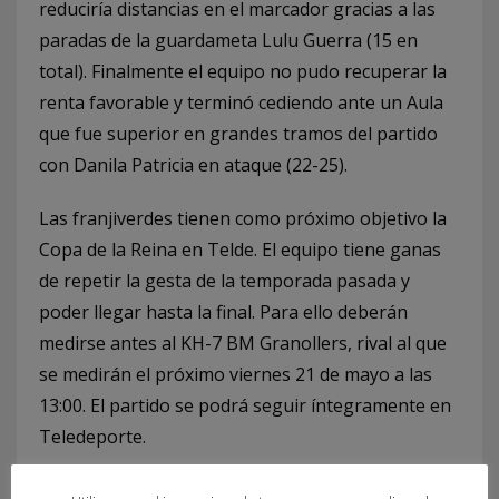
reduciría distancias en el marcador gracias a las
paradas de la guardameta Lulu Guerra (15 en
total). Finalmente el equipo no pudo recuperar la
renta favorable y terminó cediendo ante un Aula
que fue superior en grandes tramos del partido
con Danila Patricia en ataque (22-25).
Las franjiverdes tienen como próximo objetivo la
Copa de la Reina en Telde. El equipo tiene ganas
de repetir la gesta de la temporada pasada y
poder llegar hasta la final. Para ello deberán
medirse antes al KH-7 BM Granollers, rival al que
se medirán el próximo viernes 21 de mayo a las
13:00. El partido se podrá seguir íntegramente en
Teledeporte.
Ficha técnica