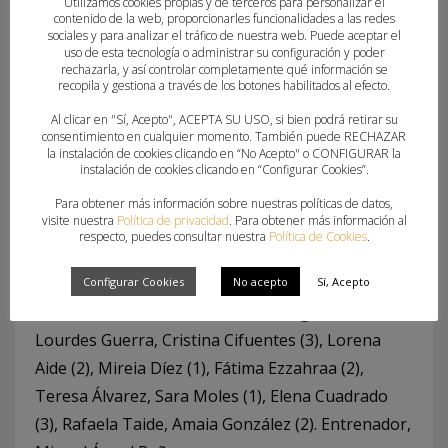
Utilizamos cookies propias y de terceros para personalizar el
contenido de la web, proporcionarles funcionalidades a las redes
sociales y para analizar el tráfico de nuestra web. Puede aceptar el
CBM Elche Visitelche:
Katia Zhukova (2), Carolina
uso de esta tecnología o administrar su configuración y poder
Bono (1), Giselle Menéndez (1), Celia Guilabert,
rechazarla, y así controlar completamente qué información se
recopila y gestiona a través de los botones habilitados al efecto.
Patricia Méndez, Nuria Andreu, Ivet Musons (4),
Al clicar en "Sí, Acepto", ACEPTA SU USO, si bien podrá retirar su
Nicole Morales, María Flores (1), Patricia Encinas,
consentimiento en cualquier momento. También puede RECHAZAR
Gabriela Bitolo (2), Lysa Tchaptchet (4), Clara
la instalación de cookies clicando en “No Acepto" o CONFIGURAR la
instalación de cookies clicando en “Configurar Cookies”.
Gascó (2), Ana Martínez (4), María de Gracia
Para obtener más información sobre nuestras políticas de datos,
Duque (1). Entrenador, Joaquín J. Rocamora.
visite nuestra
Política de privacidad
. Para obtener más información al
respecto, puedes consultar nuestra
Política de Cookies
.
Club BM. Aula Alimentos de Valladolid
: Carmen
Sanz, Elba Álvarez, Jimena Laguna (3), Danila
Configurar Cookies
No acepto
Sí, Acepto
Patricia (4), Francisca Andrea (2), Ángela Nieto (2),
Lourdes Guerra, Cristina Cifuentes (3), Lorena
Aide (2), Mireia Díez (1), Fátima Ezzahraa (2),
Teresa Álvarez, Sara Moles (1), Elena Cuadrado
(3), Rafaela Taide, Amaia González (2). Entrenador,