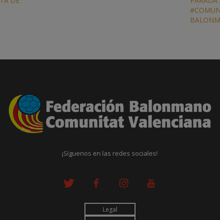
TA DE
PARADA 
#COMUN
BALONM
¡Síguenos en las redes sociales!
Legal