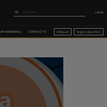
LOGIN
SM HANDBALL
CONTACTO
MiSquad
Seguro deportivo