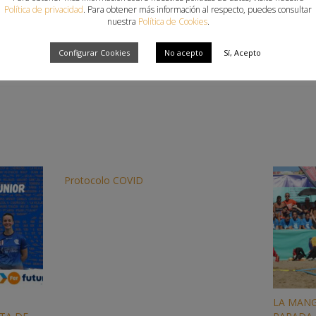
aque o cambios de posesión, buscando un juego más rápido.
Política de privacidad
. Para obtener más información al respecto, puedes consultar
nuestra
Política de Cookies
.
Configurar Cookies
No acepto
Sí, Acepto
Protocolo COVID
LA MANG