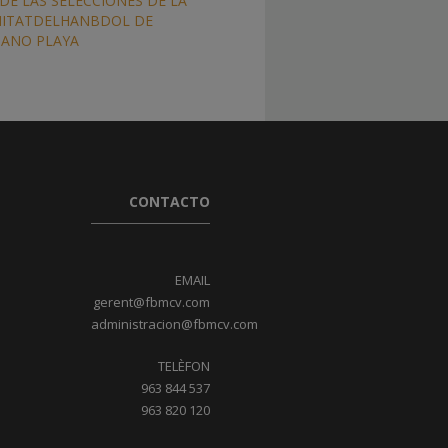
DE LAS SELECCIONES DE LA
ITATDELHANBDOL DE
ANO PLAYA
CONTACTO
EMAIL
gerent@fbmcv.com
administracion@fbmcv.com
TELÈFON
963 844 537
963 820 120