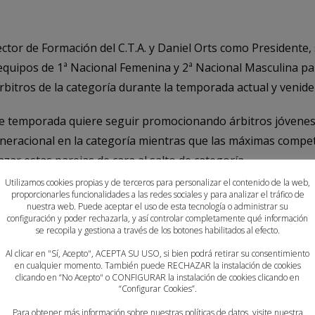
ctor de Formación del C.T.A. y Daniel Orts como Presidente, 
 equipos de 1ª Nacional Femenina y 2ª Nacional Masculina par
árbitros de la categoría durante la temporada actual y venide
te temporada quiere seguir promocionando árbitros jóvenes 
eneracional en la categoría mientras que las máximas compe
zar estas parejas de cara al salto de categoría.
Utilizamos cookies propias y de terceros para personalizar el contenido de la web,
ca, Daniel Orts, Presidente del C.T.A. ex
proporcionarles funcionalidades a las redes sociales y para analizar el tráfico de
nuestra web. Puede aceptar el uso de esta tecnología o administrar su
configuración y poder rechazarla, y así controlar completamente qué información
as directrices de trabajo y arbitrales para
se recopila y gestiona a través de los botones habilitados al efecto.
eros.
Al clicar en "Sí, Acepto", ACEPTA SU USO, si bien podrá retirar su consentimiento
en cualquier momento. También puede RECHAZAR la instalación de cookies
clicando en “No Acepto" o CONFIGURAR la instalación de cookies clicando en
ínez Mirón explicó que las directrices para esta temporada 
“Configurar Cookies”.
ual, se verá un aumento de sanciones disciplinarias por part
Para obtener más información sobre nuestras políticas de datos, visite nuestra