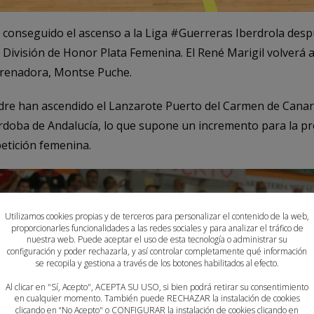
onseguido el ascenso a la Liga #Guerreras Iberdrola despu
a División de Honor Plata Femenina. El René Marigil volverá 
trenadora, Montse Puche.
re han ascendido el Lanzarote Puerto del Carmen de Canar
ordoba de Andalucía, lo que supone un incremento para la 
etición femenina.
Utilizamos cookies propias y de terceros para personalizar el contenido de la web,
proporcionarles funcionalidades a las redes sociales y para analizar el tráfico de
nuestra web. Puede aceptar el uso de esta tecnología o administrar su
configuración y poder rechazarla, y así controlar completamente qué información
se recopila y gestiona a través de los botones habilitados al efecto.
Al clicar en "Sí, Acepto", ACEPTA SU USO, si bien podrá retirar su consentimiento
en cualquier momento. También puede RECHAZAR la instalación de cookies
clicando en “No Acepto" o CONFIGURAR la instalación de cookies clicando en