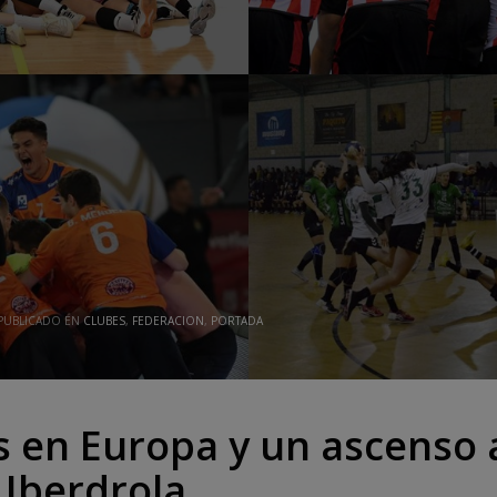
PUBLICADO EN
CLUBES
,
FEDERACION
,
PORTADA
 en Europa y un ascenso 
 Iberdrola