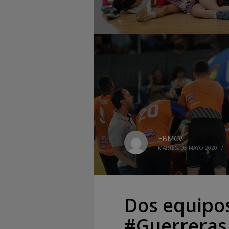
FBMCV
MARTES, 05 MAYO 2020
/
Dos equipos
#Guerreras