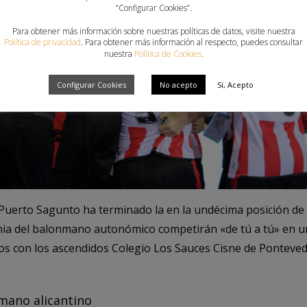
“Configurar Cookies”.
Para obtener más información sobre nuestras políticas de datos, visite nuestra
Política de privacidad
. Para obtener más información al respecto, puedes consultar
nuestra
Política de Cookies
.
Configurar Cookies
No acepto
Sí, Acepto
a Puerto Sagunto ha terminado la en la undécima posición de 
nia del balonmano autonómico competirán «de tú a tú» en 
pos con los ascendidos Colegio Los Sauces Cisne de Ponteved
mano alicantino