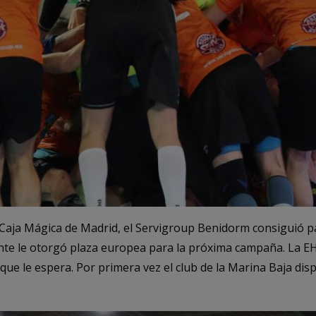
Caja Mágica de Madrid, el Servigroup Benidorm consiguió pas
nte le otorgó plaza europea para la próxima campaña. La 
que le espera. Por primera vez el club de la Marina Baja di