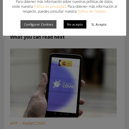
Para obtener más información sobre nuestras políticas de datos,
visite nuestra
Política de privacidad
. Para obtener más información al
respecto, puedes consultar nuestra
Política de Cookies
.
Configurar Cookies
No acepto
Sí, Acepto
What you can read next
APP – RadarCOVID