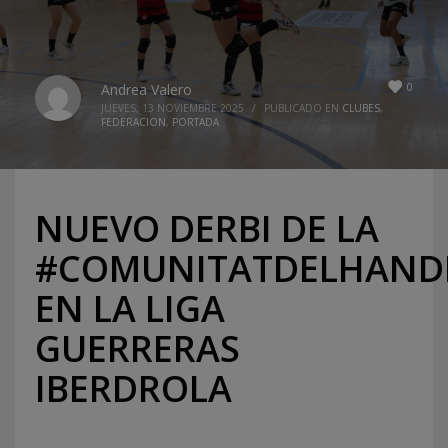
0
Andrea Valero
JUEVES, 13 NOVIEMBRE 2025
/
PUBLICADO EN
CLUBES
,
FEDERACION
,
PORTADA
NUEVO DERBI DE LA
#COMUNITATDELHAND
EN LA LIGA
GUERRERAS
IBERDROLA