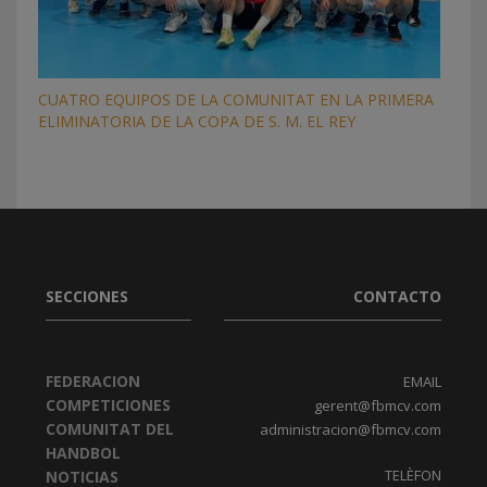
CUATRO EQUIPOS DE LA COMUNITAT EN LA PRIMERA
ELIMINATORIA DE LA COPA DE S. M. EL REY
SECCIONES
CONTACTO
FEDERACION
EMAIL
COMPETICIONES
gerent@fbmcv.com
COMUNITAT DEL
administracion@fbmcv.com
HANDBOL
TELÈFON
NOTICIAS