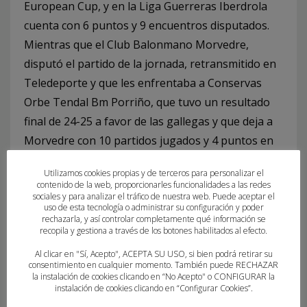
European Cup, y en la Liga Guerreras Iberdrola
cuenta con 6 puntos y 9 encuentros disputados.
Mientras que el Club Balonmano Morvedre,
disputó el partido de la jornada, retransmitido en
Teledeporte y que les enfrentaba a Conservas
Orbe Tendal Bm Porriño, que tuvo un resultado
final de 24-25 a favor de las gallegas y que deja a
Morvedre con 10 partidos jugados y 4 puntos en
la clasificación.
Utilizamos cookies propias y de terceros para personalizar el
contenido de la web, proporcionarles funcionalidades a las redes
A pesar de sus recientes dificultades para sumar
sociales y para analizar el tráfico de nuestra web. Puede aceptar el
uso de esta tecnología o administrar su configuración y poder
victorias en la liga, ambos equipos llegan
rechazarla, y así controlar completamente qué información se
motivados y con ganas de reivindicarse en un
recopila y gestiona a través de los botones habilitados al efecto.
derbi que siempre garantiza intensidad y
Al clicar en "Sí, Acepto", ACEPTA SU USO, si bien podrá retirar su
consentimiento en cualquier momento. También puede RECHAZAR
emoción.
la instalación de cookies clicando en “No Acepto" o CONFIGURAR la
instalación de cookies clicando en “Configurar Cookies”.