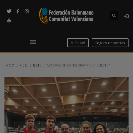
MiSquad
Seguro deportivo
INICIO
P.E.D. CHESTE
ARCHIVO DE CATEGORÍA"P.E.D. CHESTE"