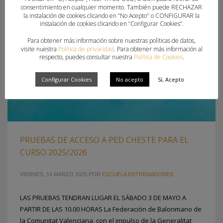
consentimiento en cualquier momento. También puede RECHAZAR
la instalación de cookies clicando en “No Acepto" o CONFIGURAR la
instalación de cookies clicando en “Configurar Cookies”.
Para obtener más información sobre nuestras políticas de datos,
visite nuestra
Política de privacidad
. Para obtener más información al
respecto, puedes consultar nuestra
Política de Cookies
.
Configurar Cookies
No acepto
Sí, Acepto
PRUEBAS DE ACCESO A PED CHESTE PARA EL
CURSO 2025/2026
VIERNES, 14 MARZO 2025
POR
ESCUELA ENTRENADORES
LAS PRUEBAS TENDRAN LUGAR EL SÁBADO 3 DE MAYO A
PARTIR DE LAS 10.00 HORAS La Federación de Balonmano de
la Comunitat Valenciana, con el impulso de la Generalitat