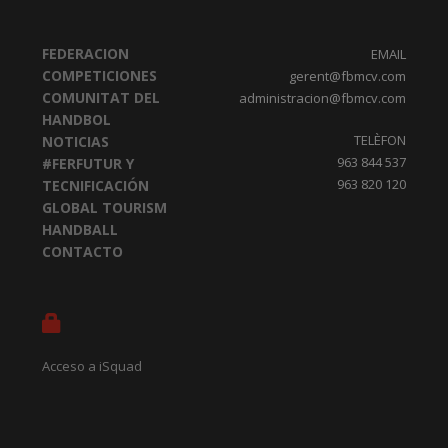
FEDERACION
EMAIL
COMPETICIONES
gerent@fbmcv.com
COMUNITAT DEL
administracion@fbmcv.com
HANDBOL
TELÈFON
NOTICIAS
963 844 537
#FERFUTUR Y
963 820 120
TECNIFICACIÓN
GLOBAL TOURISM
HANDBALL
CONTACTO
Acceso a iSquad