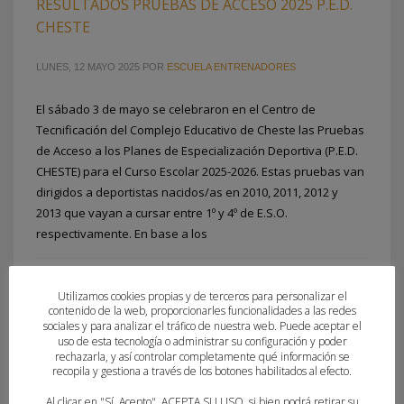
RESULTADOS PRUEBAS DE ACCESO 2025 P.E.D.
CHESTE
LUNES, 12 MAYO 2025
POR
ESCUELA ENTRENADORES
El sábado 3 de mayo se celebraron en el Centro de
Tecnificación del Complejo Educativo de Cheste las Pruebas
de Acceso a los Planes de Especialización Deportiva (P.E.D.
CHESTE) para el Curso Escolar 2025-2026. Estas pruebas van
dirigidos a deportistas nacidos/as en 2010, 2011, 2012 y
2013 que vayan a cursar entre 1º y 4º de E.S.O.
respectivamente. En base a los
PUBLICADO EN
FEDERACION
,
P.E.D. CHESTE
,
PORTADA
Utilizamos cookies propias y de terceros para personalizar el
contenido de la web, proporcionarles funcionalidades a las redes
sociales y para analizar el tráfico de nuestra web. Puede aceptar el
uso de esta tecnología o administrar su configuración y poder
rechazarla, y así controlar completamente qué información se
recopila y gestiona a través de los botones habilitados al efecto.
Al clicar en "Sí, Acepto", ACEPTA SU USO, si bien podrá retirar su