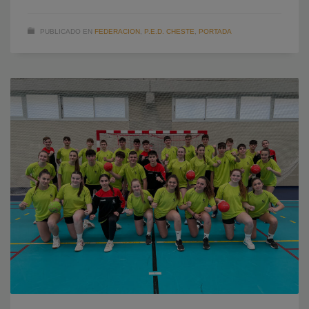
PUBLICADO EN
FEDERACION
,
P.E.D. CHESTE
,
PORTADA