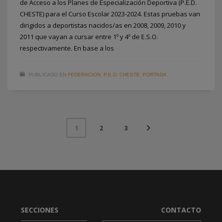
de Acceso a los Planes de Especialización Deportiva (P.E.D.
CHESTE) para el Curso Escolar 2023-2024. Estas pruebas van
dirigidos a deportistas nacidos/as en 2008, 2009, 2010 y
2011 que vayan a cursar entre 1º y 4º de E.S.O.
respectivamente. En base a los
PUBLICADO EN
FEDERACION
,
P.E.D. CHESTE
,
PORTADA
2
3
1
SECCIONES
CONTACTO