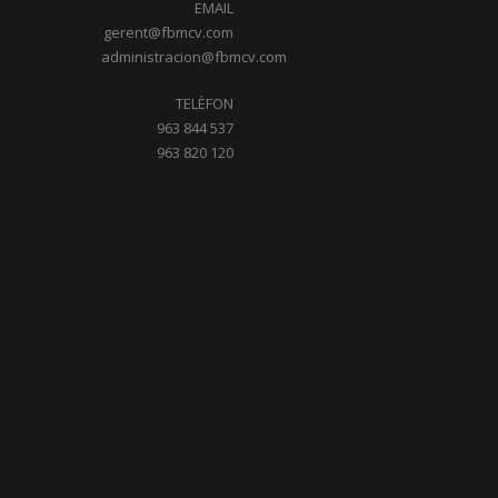
EMAIL
gerent@fbmcv.com
administracion@fbmcv.com
TELÈFON
963 844 537
963 820 120