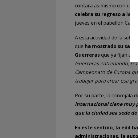
contará asimismo con un
e
celebra su regreso a la L
jueves en el pabellón Casta
A esta actividad de la sele
que
ha mostrado su satisf
Guerreras
que ya fijan sus 
Guerreras entrenando, trab
Campeonato de Europa que 
trabajar para crear esa gr
Por su parte, la concejala
internacional tiene muy p
que la ciudad sea sede de
En este sentido
,
la edil h
administraciones, la auto