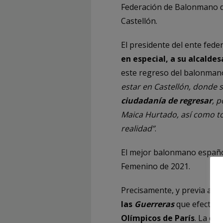
Federación de Balonmano d
Castellón.
El presidente del ente fede
en especial, a su alcalde
este regreso del balonmano
estar en Castellón, donde
ciudadanía de regresar
, 
Maica Hurtado, así como to
realidad”
.
El mejor balonmano español
Femenino de 2021.
Precisamente, y previa a la
las
Guerreras
que efectúan
Olímpicos de París
. La ci