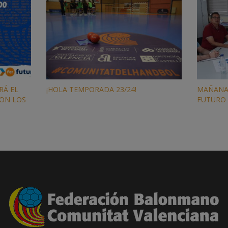
RÁ EL
¡HOLA TEMPORADA 23/24!
MAÑANA 
ON LOS
FUTURO