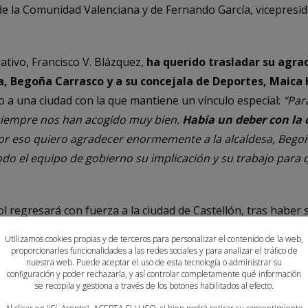
e la Comunidad Valenciana y de Fernando García, vicepresi
rativo, Francisco V. Blázquez,
ha querido trasladar su agra
sa, Begoña Carrasco y a su concejala de Deportes, Maica
 a una ciudad con la que mantiene un vínculo especial:
“Par
 siempre nos han acogido muy bien.
Había un deber con la 
por eso quiero agradecer enormemente a la alcaldesa, Begoñ
do el equipo de gobierno su implicación y su trabajo para
 regresará con fuerza a la ciudad de Castellón, tras haber 
Utilizamos cookies propias y de terceros para personalizar el contenido de la web,
proporcionarles funcionalidades a las redes sociales y para analizar el tráfico de
 llegada de los Hispanos,
la ciudad Castellón ya disfruta d
nuestra web. Puede aceptar el uso de esta tecnología o administrar su
configuración y poder rechazarla, y así controlar completamente qué información
 esta semana en suelo castellonense su
primera concentra
se recopila y gestiona a través de los botones habilitados al efecto.
udad acoge del 22 al 28 de septiembre la preparación del co