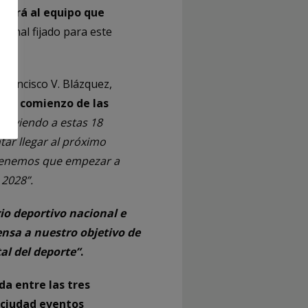
ntará al equipo que
ional fijado para este
 Francisco V. Blázquez,
uevo comienzo de las
r viendo a estas 18
tar llegar al próximo
 tenemos que empezar a
 2028”.
rio deportivo nacional e
ensa a nuestro objetivo de
al del deporte”
.
da entre las tres
a ciudad eventos