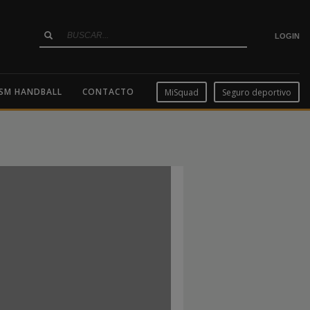
LOGIN
SM HANDBALL
CONTACTO
MiSquad
Seguro deportivo