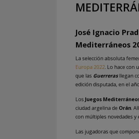
MEDITERR
José Ignacio Pra
Mediterráneos 2
La selección absoluta feme
Europa 2022
. Lo hace con 
que las
Guerreras
llegan c
edición disputada, en el añ
Los
Juegos Mediterráneo
ciudad argelina de
Orán
. A
con múltiples novedades y e
Las jugadoras que compone