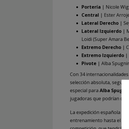
Portería
| Nicole Wig
Central
| Ester Arroj
Lateral Derecho
| Se
Lateral Izquierdo
| M
Loidi (Super Amara Ber
Extremo Derecho
| C
Extremo Izquierdo
| 
Pivote
| Alba Spugnin
Con 34 internacionalidades
selección absoluta, seguid
especial para
Alba Spugnin
jugadoras que podrían debu
La expedición española se 
entrenamiento hasta el domi
competición, que tendrá lug