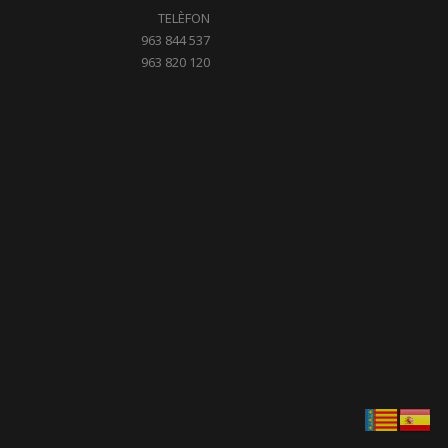
TELÈFON
963 844 537
963 820 120