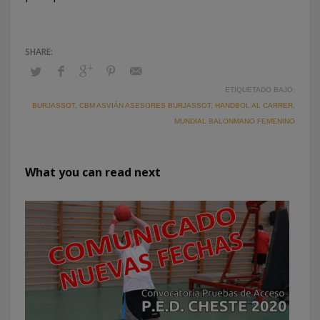
ETIQUETADO BAJO:
BURJASSOT
,
CBM ASVIÁN ASESORES BURJASSOT
,
HANDBOL AL CARRER
,
MUNDIAL BALONMANO FEMENINO
What you can read next