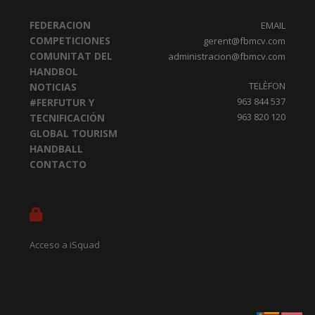
FEDERACION
EMAIL
COMPETICIONES
gerent@fbmcv.com
COMUNITAT DEL
administracion@fbmcv.com
HANDBOL
TELÈFON
NOTICIAS
963 844 537
#FERFUTUR Y
963 820 120
TECNIFICACIÓN
GLOBAL TOURISM
HANDBALL
CONTACTO
Acceso a iSquad