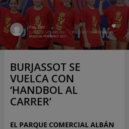
1
Pau Saiz
LUNES, 18 OCTUBRE 2021
/
PUBLICADO EN
FEDERACION
,
MUNDIAL FEMENINO 2021
BURJASSOT SE
VUELCA CON
‘HANDBOL AL
CARRER’
EL PARQUE COMERCIAL ALBÁN