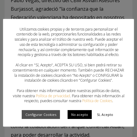
Pablo Vegas, directivo del CBM Asvián Asesores
Burjassot, agradeció “la confianza que la
Federación valenciana ha depositado en nosotros
para ser la primera sede del circuito”, así como “la
Utilizamos cookies propias y de terceros para personalizar el
ayuda de voluntarios del club” para realizar
contenido de la web, proporcionarles funcionalidades a las redes
sociales y para analizar el tráfico de nuestra web. Puede aceptar el
distintas tareas durante la jornada y “disfrutar
uso de esta tecnología o administrar su configuración y poder
rechazarla, y así controlar completamente qué información se
todos juntos del balonmano”.
recopila y gestiona a través de los botones habilitados al efecto.
Al clicar en "Sí, Acepto", ACEPTA SU USO, si bien podrá retirar su
El presidente de la Federación de Balonmano de la
consentimiento en cualquier momento. También puede RECHAZAR
Comunitat Valenciana, Pedro Fuertes, se mostró
la instalación de cookies clicando en “No Acepto" o CONFIGURAR la
instalación de cookies clicando en “Configurar Cookies”.
“satisfecho con la movilización de grandes y
Para obtener más información sobre nuestras políticas de datos,
pequeños” en la primera acción promocional del
visite nuestra
Política de privacidad
. Para obtener más información al
Mundial de Balonmano Femenino. Fuertes destacó
respecto, puedes consultar nuestra
Política de Cookies
.
“el apoyo indispensable” del Ayuntamiento de
Configurar Cookies
No acepto
Sí, Acepto
Bujassot y el CBM Asvián Asesores Burjassot, así
como la colaboración del Parque Comercial Albán,
para poder desarrollar la actividad.