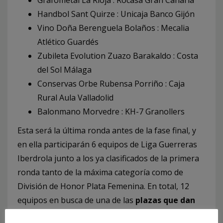
Grafometal La Rioja : Rocasa Gran Canaria
Handbol Sant Quirze : Unicaja Banco Gijón
Vino Doña Berenguela Bolaños : Mecalia
Atlético Guardés
Zubileta Evolution Zuazo Barakaldo : Costa
del Sol Málaga
Conservas Orbe Rubensa Porriño : Caja
Rural Aula Valladolid
Balonmano Morvedre : KH-7 Granollers
Esta será la última ronda antes de la fase final, y
en ella participarán 6 equipos de Liga Guerreras
Iberdrola junto a los ya clasificados de la primera
ronda tanto de la máxima categoría como de
División de Honor Plata Femenina. En total, 12
equipos en busca de una de las
plazas que dan
acceso a esta fase final
, en la que ya