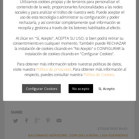
Utilizamos cookies propias y de terceros para personalizar el
están Visitelche.com Elche en calidad de vigente
contenido de la web, proporcionarles funcionalidades a las redes
campeón, y Super Amara Bera Bera como
sociales y para analizar el tráfico de nuestra web. Puede aceptar el
uso de esta tecnología o administrar su configuración y poder
anfitrión.
rechazarla, y así controlar completamente qué información se
recopila y gestiona a través de los botones habilitados al efecto.
A diferencia de la primera eliminatoria, celebrada
Al clicar en "Sí, Acepto", ACEPTA SU USO, si bien podrá retirar su
consentimiento en cualquier momento. También puede RECHAZAR
a partido único, esta segunda ronda de la Copa de
la instalación de cookies clicando en “No Acepto" o CONFIGURAR la
S.M. la Reina será una
eliminatoria a ida y
instalación de cookies clicando en “Configurar Cookies”.
vuelta
que se disputará el
26 de enero -ida-
y
Para obtener más información sobre nuestras políticas de datos,
visite nuestra
Política de privacidad
. Para obtener más información al
el
29-30 de enero -vuelta-,
celebrándose el
respecto, puedes consultar nuestra
Política de Cookies
.
primer partido en casa de los equipos que en la
noticia figuran como locales.
Configurar Cookies
No acepto
Sí, Acepto
ETIQUETADO BAJO:
BALONMANO MORVEDRE
,
COPA SM LA REINA
,
LIGA GUERRERAS