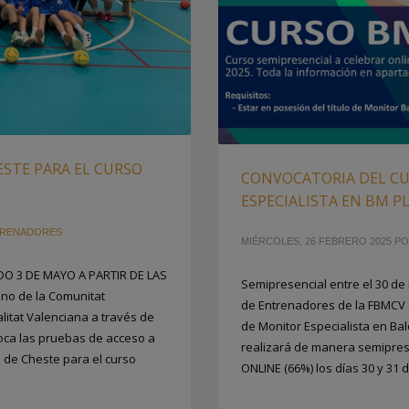
ESTE PARA EL CURSO
CONVOCATORIA DEL C
ESPECIALISTA EN BM PL
TRENADORES
MIÉRCOLES, 26 FEBRERO 2025
P
O 3 DE MAYO A PARTIR DE LAS
Semipresencial entre el 30 de 
no de la Comunitat
de Entrenadores de la FBMCV s
litat Valenciana a través de
de Monitor Especialista en Bal
voca las pruebas de acceso a
realizará de manera semipres
a de Cheste para el curso
ONLINE (66%) los días 30 y 31