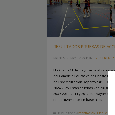
RESULTADOS PRUEBAS DE ACCES
MARTES, 21 MAYO 2024
POR
ESCUELA ENTR
El sábado 11 de mayo se celebraron en 
del Complejo Educativo de Cheste las 
de Especialización Deportiva (P.E.D. CH
2024-2025. Estas pruebas van dirigidos
2009, 2010, 2011 y 2012 que vayan a curs
respectivamente. En base a los
PUBLICADO EN
FEDERACION
,
P.E.D. CHEST