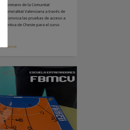
e Balonmano de la Comunitat
la Generalitat Valenciana a través de
port, convoca las pruebas de acceso a
 Deportiva de Cheste para el curso
E.D. CHESTE