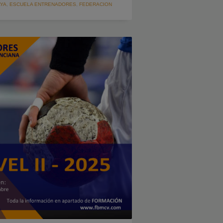
YA
,
ESCUELA ENTRENADORES
,
FEDERACION