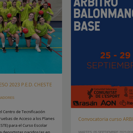
O 2023 P.E.D. CHESTE
NADORES
l Centro de Tecnificación
Pruebas de Acceso a los Planes
Convocatoria curso A
ESTE) para el Curso Escolar
 a deportistas nacidos/as en
MARTES, 05 SEPTIEMBRE 2023
PO