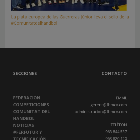
La plata europea de las Guerreras Júnior lleva el sello de la
#Comunitatdelhandbol
SECCIONES
CONTACTO
FEDERACION
EMAIL
COMPETICIONES
gerent@fbmcv.com
COMUNITAT DEL
administracion@fbmcv.com
HANDBOL
TELÈFON
NOTICIAS
963 844 537
#FERFUTUR Y
963 820 120
TECNIFICACIÓN