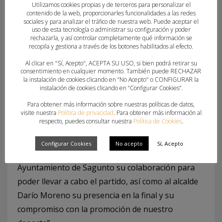
La capitana del AtticGo BM Elche resalta “la
Utilizamos cookies propias y de terceros para personalizar el
contenido de la web, proporcionarles funcionalidades a las redes
capacidad de rehacernos para hacer una segunda
sociales y para analizar el tráfico de nuestra web. Puede aceptar el
uso de esta tecnología o administrar su configuración y poder
parte mucho más intensa, con mayor
rechazarla, y así controlar completamente qué información se
concentración y acierto de cara a puerta”.
recopila y gestiona a través de los botones habilitados al efecto.
Al clicar en "Sí, Acepto", ACEPTA SU USO, si bien podrá retirar su
Pedro Fuertes felicita “a ambos equipos por la
consentimiento en cualquier momento. También puede RECHAZAR
la instalación de cookies clicando en “No Acepto" o CONFIGURAR la
gran final de la Copa AON Comunitat Valenciana
instalación de cookies clicando en “Configurar Cookies”.
que nos han regalado, demostrando una vez más
Para obtener más información sobre nuestras políticas de datos,
el gran nivel que tenemos en la Terreta y
visite nuestra
Política de privacidad
. Para obtener más información al
respecto, puedes consultar nuestra
Política de Cookies
.
reinando la deportividad”. El presidente de la
Federación de Balonmano de la Comunitat
Configurar Cookies
No acepto
Sí, Acepto
Valeciana agradece “al Excelentísimo
Ayuntamiento de Sagunto su colaboración para
poder llevar a cabo el partido, así como al alcalde
Darío Moreno su presencia en la final y su
compromiso con la promoción de nuestro