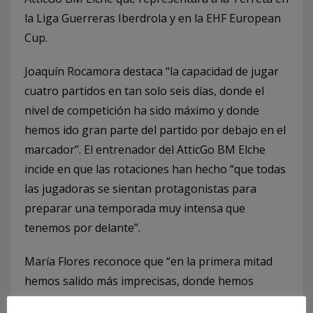
la Liga Guerreras Iberdrola y en la EHF European
Cup.
Joaquín Rocamora destaca “la capacidad de jugar
cuatro partidos en tan solo seis días, donde el
nivel de competición ha sido máximo y donde
hemos ido gran parte del partido por debajo en el
marcador”. El entrenador del AtticGo BM Elche
incide en que las rotaciones han hecho “que todas
las jugadoras se sientan protagonistas para
preparar una temporada muy intensa que
tenemos por delante”.
María Flores reconoce que “en la primera mitad
hemos salido más imprecisas, donde hemos
pagado nuestros errores, sobre todo en defensa”.