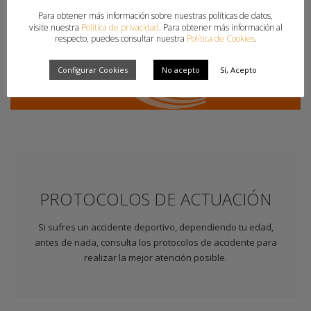
Para obtener más información sobre nuestras políticas de datos,
visite nuestra
Política de privacidad
. Para obtener más información al
respecto, puedes consultar nuestra
Política de Cookies
.
Configurar Cookies
No acepto
Sí, Acepto
PROTOCOLOS DE ACTUACIÓN
Si sufres un accidente deportivo, dependiendo tu edad,
antes de nada, consulta los protocolos de accidente para
realizar la mejor atención posible.