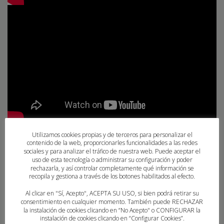
Utilizamos cookies propias y de terceros para personalizar el
contenido de la web, proporcionarles funcionalidades a las redes
sociales y para analizar el tráfico de nuestra web. Puede aceptar el
uso de esta tecnología o administrar su configuración y poder
rechazarla, y así controlar completamente qué información se
recopila y gestiona a través de los botones habilitados al efecto.
Al clicar en "Sí, Acepto", ACEPTA SU USO, si bien podrá retirar su
consentimiento en cualquier momento. También puede RECHAZAR
la instalación de cookies clicando en “No Acepto" o CONFIGURAR la
instalación de cookies clicando en “Configurar Cookies”.