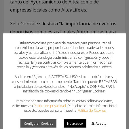
tanto del Ayuntamiento de Altea como de
empresas locales como AlteaLife.es.
Xelo González destaca “la importancia de eventos
deportivos como estas Finales Autonómicas para
contribuir a la desestacionalización del turismo en
Utilizamos cookies propias y de terceros para personalizar el
nuestra localidad, mostrando todos sus encantos
contenido de la web, proporcionarles funcionalidades a las redes
sociales y para analizar el tráfico de nuestra web. Puede aceptar el
en temporada baja”. La regidora de turismo del
uso de esta tecnología o administrar su configuración y poder
rechazarla, y así controlar completamente qué información se
Ayuntamiento de Altea destaca “la unión especial
recopila y gestiona a través de los botones habilitados al efecto.
entre nuestro municipio y el balonmano, que
Al clicar en "Sí, Acepto", ACEPTA SU USO, si bien podrá retirar su
siempre llena nuestros pabellones”.
consentimiento en cualquier momento. También puede RECHAZAR
la instalación de cookies clicando en “No Acepto" o CONFIGURAR la
instalación de cookies clicando en “Configurar Cookies”.
Pedro Fuertes agradece “la implicación y
Para obtener más información sobre nuestras políticas de datos,
colaboración del Ayuntamiento de Altea y el CE
visite nuestra
Política de privacidad
. Para obtener más información al
Villa Blanca Altea para hacer que todos los
respecto, puedes consultar nuestra
Política de Cookies
.
eventos que hacemos aquí sean un éxito, además
Configurar Cookies
No acepto
Sí, Acepto
del patrocinio de una inmobiliaria líder como es