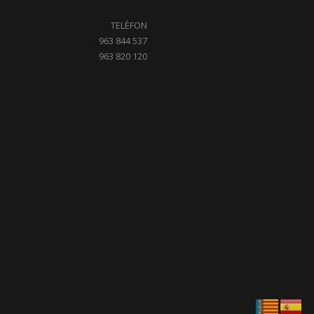
TELÈFON
963 844 537
963 820 120