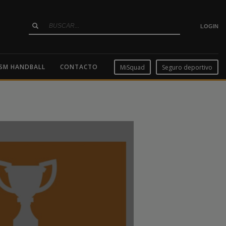
LOGIN
SM HANDBALL
CONTACTO
MiSquad
Seguro deportivo