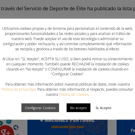
través del Servicio de Deporte de Élite ha publicado la lista 
Utilizamos cookies propias y de terceros para personalizar el contenido de la web,
guiente enlace:
proporcionarles funcionalidades a las redes sociales y para analizar el tráfico de
nuestra web. Puede aceptar el uso de esta tecnología o administrar su
configuración y poder rechazarla, y así controlar completamente qué información
atos/2020/06/16/pdf/2020_4511.pdf
se recopila y gestiona a través de los botones habilitados al efecto.
Al clicar en "Sí, Acepto", ACEPTA SU USO, si bien podrá retirar su consentimiento
en cualquier momento. También puede RECHAZAR la instalación de cookies
clicando en “No Acepto" o CONFIGURAR la instalación de cookies clicando en
“Configurar Cookies”.
Para obtener más información sobre nuestras políticas de datos, visite nuestra
Política de privacidad
. Para obtener más información al respecto, puedes consultar
nuestra
Política de Cookies
.
Configurar Cookies
No acepto
Sí, Acepto