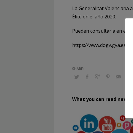
La Generalitat Valenciana a 
Élite en el año 2020.
Pueden consultarla en el si
https://www.dogv.gva.es/d
What you can read next