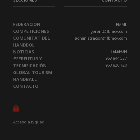
FEDERACION
EMAIL
COMPETICIONES
gerent@fbmcv.com
COMUNITAT DEL
administracion@fbmcv.com
HANDBOL
TELÈFON
NOTICIAS
963 844 537
#FERFUTUR Y
963 820 120
TECNIFICACIÓN
GLOBAL TOURISM
HANDBALL
CONTACTO
Acceso a iSquad