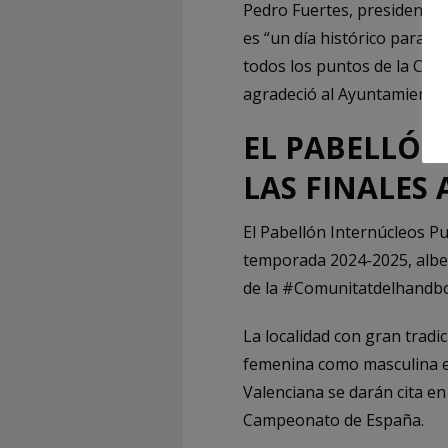
Pedro Fuertes, presidente 
es “un día histórico para 
todos los puntos de la Comu
agradeció al Ayuntamiento 
EL PABELLÓN
LAS FINALES
El Pabellón Internúcleos Pu
temporada 2024-2025, alber
de la #Comunitatdelhandbo
La localidad con gran tradi
femenina como masculina en
Valenciana se darán cita en
Campeonato de España.