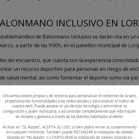
BALONMANO INCLUSIVO EN LOR
tatdelhandbol de Balonmano Inclusivo se darán cita en un 
rzo, a partir de las 9:00h, en el pabellón municipal de Lorig
ales del encuentro, que cuenta con la experiencia consolida
 crear un recurso deportivo para personas en riesgo de exclu
e salud mental, así como fomentar el deporte como vía para 
mía de muchas personas con necesidades especiales.
Utilizamos cookies propias y de terceros para personalizar el contenido de la web,
de los clubes de balonmano participantes entre los que se e
proporcionarles funcionalidades a las redes sociales y para analizar el tráfico de
nuestra web. Puede aceptar el uso de esta tecnología o administrar su
Ocupacional, Balonmano Mislata CREAP, el Balonmano Jaim
configuración y poder rechazarla, y así controlar completamente qué información
se recopila y gestiona a través de los botones habilitados al efecto.
licante y asociaciones de salud mental de toda la Comunita
nefician de una iniciativa que cada temporada suma más ent
Al clicar en "Sí, Acepto", ACEPTA SU USO, si bien podrá retirar su consentimiento
en cualquier momento. También puede RECHAZAR la instalación de cookies
clicando en “No Acepto" o CONFIGURAR la instalación de cookies clicando en