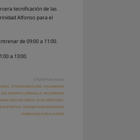
cera tecnificación de las
rinidad Alfonso para el
entrenar de 09:00 a 11:00.
1:00 a 13:00.
ETIQUETADO BAJO:
PADEC
,
ATTICGO BM ELCHE
,
BALONMANO
,
BALONMANO LORIGUILLA
,
BALONMANO
MANO MISLATA CREAP
,
ELDA PRESTIGIO
,
S ESPORTIUS
,
HORNEO EON HISPANITAS
FUNDACION EON ALICANTE