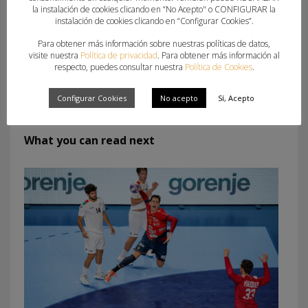
240219 Bases de Competición NOREBAP 23-24
Descarga
la instalación de cookies clicando en “No Acepto" o CONFIGURAR la
instalación de cookies clicando en “Configurar Cookies”.
Para obtener más información sobre nuestras políticas de datos,
visite nuestra
Política de privacidad
. Para obtener más información al
respecto, puedes consultar nuestra
Política de Cookies
.
Configurar Cookies
No acepto
Sí, Acepto
What you can read next