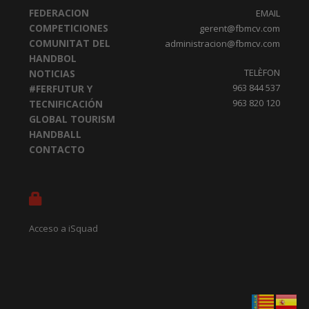
FEDERACION
EMAIL
COMPETICIONES
gerent@fbmcv.com
COMUNITAT DEL
administracion@fbmcv.com
HANDBOL
TELÈFON
NOTICIAS
963 844 537
#FERFUTUR Y
963 820 120
TECNIFICACIÓN
GLOBAL TOURISM
HANDBALL
CONTACTO
Acceso a iSquad