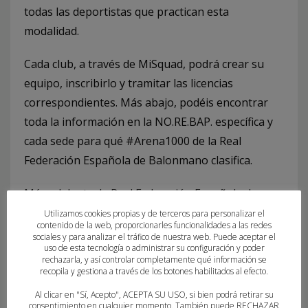
todas las deportistas que practican esta
modalidad.
Cada club, a través de MiSquad, podrá crear su
equipo, inscribirlo y tramitar las licencias
correspondientes. Más abajo, podéis encontrar
toda la información en la NO.RE.BAP. específica y
cada sede para qué #Arena1000 de la Real
Federación Española de Balonmano clasifica.
Más adelante, la Real Federación Española de
Balonmano comunicará las plazas que cada sede
Utilizamos cookies propias y de terceros para personalizar el
contenido de la web, proporcionarles funcionalidades a las redes
de nuestra competición otorgará para los
sociales y para analizar el tráfico de nuestra web. Puede aceptar el
uso de esta tecnología o administrar su configuración y poder
distintos #Arena1000 de este 2024.
rechazarla, y así controlar completamente qué información se
recopila y gestiona a través de los botones habilitados al efecto.
LLIHA HANDBOL PLATJA – Cartel
Descarga
Al clicar en "Sí, Acepto", ACEPTA SU USO, si bien podrá retirar su
consentimiento en cualquier momento. También puede RECHAZAR