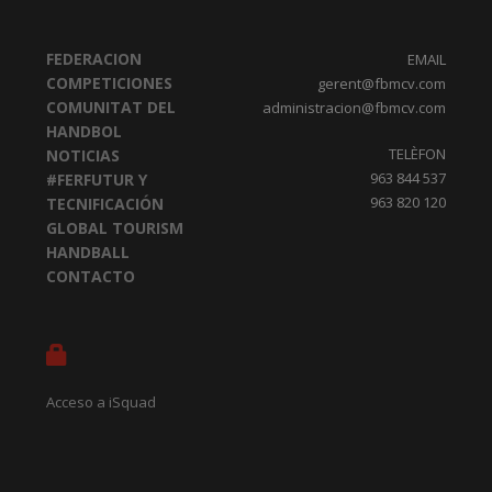
FEDERACION
EMAIL
COMPETICIONES
gerent@fbmcv.com
COMUNITAT DEL
administracion@fbmcv.com
HANDBOL
TELÈFON
NOTICIAS
963 844 537
#FERFUTUR Y
963 820 120
TECNIFICACIÓN
GLOBAL TOURISM
HANDBALL
CONTACTO
Acceso a iSquad