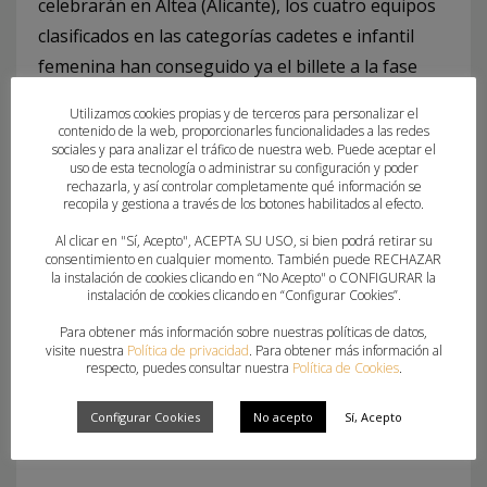
celebrarán en Altea (Alicante), los cuatro equipos
clasificados en las categorías cadetes e infantil
femenina han conseguido ya el billete a la fase
estatal. Mientras que en la categoría infantil
Utilizamos cookies propias y de terceros para personalizar el
masculina, donde solamente hay 3 plazas para
contenido de la web, proporcionarles funcionalidades a las redes
sociales y para analizar el tráfico de nuestra web. Puede aceptar el
equipos de la Comunitat Valenciana, el partido por
uso de esta tecnología o administrar su configuración y poder
el 3/4 puesto será decisivo.
rechazarla, y así controlar completamente qué información se
recopila y gestiona a través de los botones habilitados al efecto.
· Juvenil femenina: 4 plazas
Al clicar en "Sí, Acepto", ACEPTA SU USO, si bien podrá retirar su
consentimiento en cualquier momento. También puede RECHAZAR
la instalación de cookies clicando en “No Acepto" o CONFIGURAR la
· Juvenil masculina: 4 plazas
instalación de cookies clicando en “Configurar Cookies”.
Para obtener más información sobre nuestras políticas de datos,
· Cadete femenina: 4 plazas
visite nuestra
Política de privacidad
. Para obtener más información al
respecto, puedes consultar nuestra
Política de Cookies
.
· Cadete masculina: 4 plazas
Configurar Cookies
No acepto
Sí, Acepto
· Infantil femenina: 4 plazas