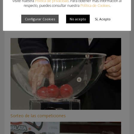
visite nuestra
Política de privacidad
. Para obtener más información al
respecto, puedes consultar nuestra
Política de Cookies
.
Configurar Cookies
No acepto
Sí, Acepto
What you can read next
Sorteo de las competiciones