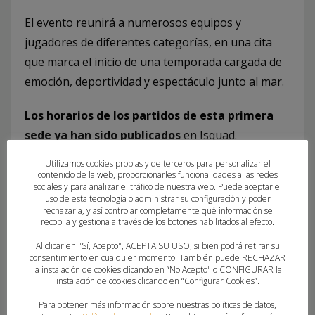
El evento reunirá a numerosos equipos y
jugadores de diferentes categorías, en una cita
que marca el inicio de una temporada cargada de
emoción, deportividad y espectáculo junto al mar.
Los horarios de los partidos de esta primera
sede ya han sido publicados
en Isquad.
Utilizamos cookies propias y de terceros para personalizar el
La Lliga d’Handbol Platja se consolida un año más
contenido de la web, proporcionarles funcionalidades a las redes
como una de las competiciones más destacadas
sociales y para analizar el tráfico de nuestra web. Puede aceptar el
uso de esta tecnología o administrar su configuración y poder
del calendario estival deportivo, combinando
rechazarla, y así controlar completamente qué información se
recopila y gestiona a través de los botones habilitados al efecto.
deporte, turismo y promoción del balonmano en
un entorno privilegiado.
Al clicar en "Sí, Acepto", ACEPTA SU USO, si bien podrá retirar su
consentimiento en cualquier momento. También puede RECHAZAR
la instalación de cookies clicando en “No Acepto" o CONFIGURAR la
instalación de cookies clicando en “Configurar Cookies”.
Para obtener más información sobre nuestras políticas de datos,