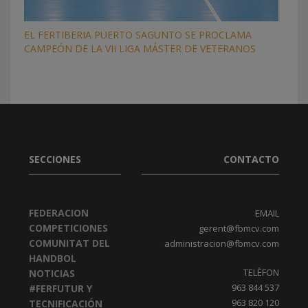
EL FERTIBERIA PUERTO SAGUNTO SE PROCLAMA
CAMPEÓN DE LA VII LIGA MÁSTER DE VETERANOS
SECCIONES
CONTACTO
FEDERACION
EMAIL
COMPETICIONES
gerent@fbmcv.com
COMUNITAT DEL
administracion@fbmcv.com
HANDBOL
TELÈFON
NOTICIAS
963 844 537
#FERFUTUR Y
963 820 120
TECNIFICACIÓN