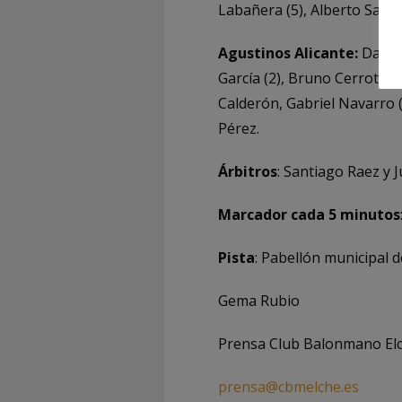
Labañera (5), Alberto Saura
Agustinos Alicante:
Danie
García (2), Bruno Cerrota 
Calderón, Gabriel Navarro 
Pérez.
Árbitros
: Santiago Raez y J
Marcador cada 5 minutos
Pista
: Pabellón municipal d
Gema Rubio
Prensa Club Balonmano El
prensa@cbmelche.es