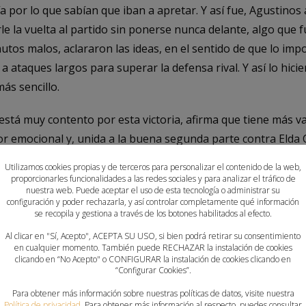
a por lo que sabían que iban a apretar. Y así fue, Agustino
e la vuelta al partido sin ponerse nunca delante, algo que fu
tos malos, aclararon las ideas, en el sentido de que lo imp
a ataques largos para superar la defensa rival. Y así lo hici
ás sencillo.
e, está muy contento por esta victoria, afirma que tiene más 
alor emocional y, unida a la buena segunda parte contra Elda 
ue exigirse. Gil asegura que van a pelear los partidos que l
Utilizamos cookies propias y de terceros para personalizar el contenido de la web,
petir con todos y tratar de sumar la mayor cantidad de pu
proporcionarles funcionalidades a las redes sociales y para analizar el tráfico de
nuestra web. Puede aceptar el uso de esta tecnología o administrar su
configuración y poder rechazarla, y así controlar completamente qué información
l Sispal H. Marratxí, el sábado, 6 de marzo, a las 19:00 hora
se recopila y gestiona a través de los botones habilitados al efecto.
Al clicar en "Sí, Acepto", ACEPTA SU USO, si bien podrá retirar su consentimiento
en cualquier momento. También puede RECHAZAR la instalación de cookies
clicando en “No Acepto" o CONFIGURAR la instalación de cookies clicando en
“Configurar Cookies”.
ero), Nicolás López (1), Adrián Labañera, Juan Antonio Espino
), Carlos Pérez (3), Jaime Marín (1), Didac Talens (4), Enriqu
Para obtener más información sobre nuestras políticas de datos, visite nuestra
Política de privacidad
. Para obtener más información al respecto, puedes consultar