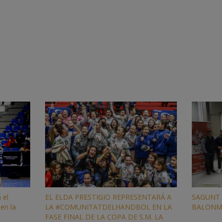
 el
EL ELDA PRESTIGIO REPRESENTARÁ A
SAGUNT 
en la
LA #COMUNITATDELHANDBOL EN LA
BALON
FASE FINAL DE LA COPA DE S.M. LA