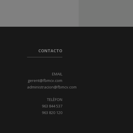
CONTACTO
EMAIL
gerent@fbmcv.com
administracion@fbmcv.com
TELÈFON
963 844 537
963 820 120