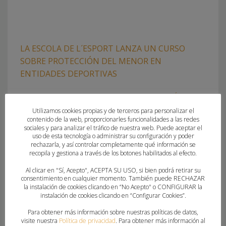
LA ESCOLA DE L´ESPORT LANZA UN CURSO
SOBRE PROTECCIÓN DEL MENOR EN
ENTIDADES DEPORTIVAS
JUEVES, 11 SEPTIEMBRE 2025
POR
AITANA CHAFER GARCÍA
Utilizamos cookies propias y de terceros para personalizar el
La Escola de l’Esport ha puesto en marcha el curso online «El
contenido de la web, proporcionarles funcionalidades a las redes
sociales y para analizar el tráfico de nuestra web. Puede aceptar el
delegado/a del menor en entidades deportivas», una
uso de esta tecnología o administrar su configuración y poder
iniciativa formativa dirigida a federaciones y clubes
rechazarla, y así controlar completamente qué información se
recopila y gestiona a través de los botones habilitados al efecto.
deportivos que deseen reforzar sus protocolos de
protección infantil. Este curso, de carácter completamente
Al clicar en "Sí, Acepto", ACEPTA SU USO, si bien podrá retirar su
autónomo, estará disponible de forma continua hasta el 31
consentimiento en cualquier momento. También puede RECHAZAR
la instalación de cookies clicando en “No Acepto" o CONFIGURAR la
de diciembre de 2025. Los participantes
instalación de cookies clicando en “Configurar Cookies”.
Para obtener más información sobre nuestras políticas de datos,
PUBLICADO EN
AYUDAS, BECAS O SUBVENCIONES
,
FEDERACION
visite nuestra
Política de privacidad
. Para obtener más información al