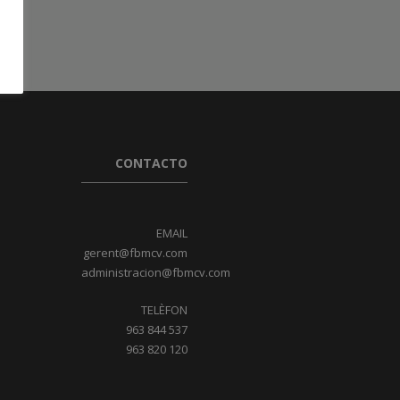
CONTACTO
EMAIL
gerent@fbmcv.com
administracion@fbmcv.com
TELÈFON
963 844 537
963 820 120