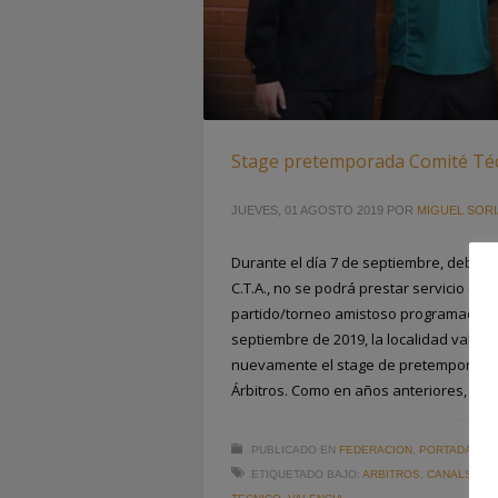
Stage pretemporada Comité Téc
JUEVES, 01 AGOSTO 2019
POR
MIGUEL SORI
Durante el día 7 de septiembre, debido
C.T.A., no se podrá prestar servicio de 
partido/torneo amistoso programado. E
septiembre de 2019, la localidad valen
nuevamente el stage de pretemporada 
Árbitros. Como en años anteriores, el
PUBLICADO EN
FEDERACION
,
PORTADA
ETIQUETADO BAJO:
ARBITROS
,
CANALS
,
CO