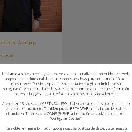
nico de Árbitros
A FABIAN
 a la actividad programada del
Utilizamos cookies propias y de terceros para personalizar el contenido de la web,
arbitraje a ningún
proporcionarles funcionalidades a las redes sociales y para analizar el tráfico de
l próximo sábado, 7 de
nuestra web. Puede aceptar el uso de esta tecnología o administrar su
configuración y poder rechazarla, y así controlar completamente qué información
ciana de Canals acogerá
se recopila y gestiona a través de los botones habilitados al efecto.
de nuestro Comité Técnico de
Al clicar en "Sí, Acepto", ACEPTA SU USO, si bien podrá retirar su consentimiento
en cualquier momento. También puede RECHAZAR la instalación de cookies
clicando en “No Acepto" o CONFIGURAR la instalación de cookies clicando en
“Configurar Cookies”.
MITE
,
PRETEMPORADA
,
STAGE
,
Para obtener más información sobre nuestras políticas de datos, visite nuestra