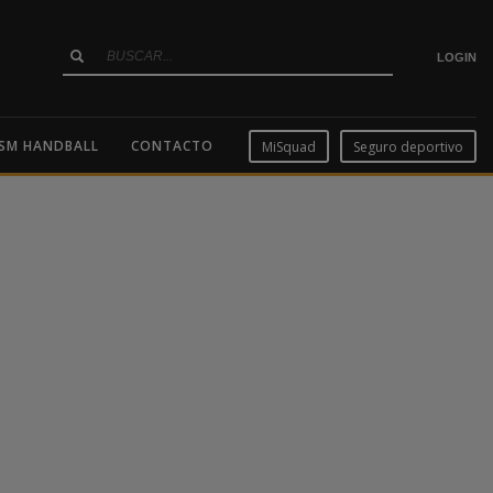
LOGIN
SM HANDBALL
CONTACTO
MiSquad
Seguro deportivo