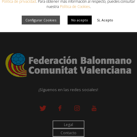
Política de privacidad
. Para obtener más información al respecto, puedes consultar
nuestra
Política de Cookies
.
Configurar Cookies
No acepto
Sí, Acepto
¡Síguenos en las redes sociales!
Legal
Contacto