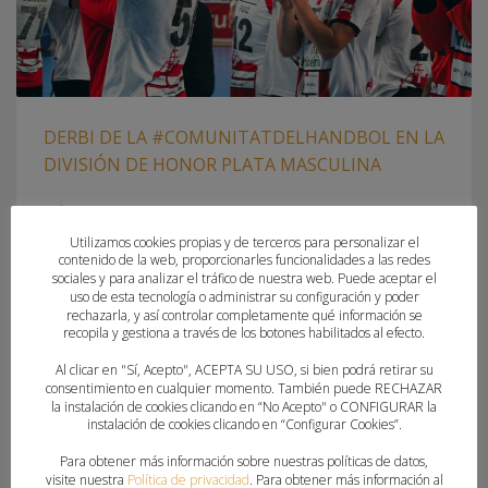
DERBI DE LA #COMUNITATDELHANDBOL EN LA
DIVISIÓN DE HONOR PLATA MASCULINA
MIÉRCOLES, 10 DICIEMBRE 2025
POR
ANDREA VALERO
Utilizamos cookies propias y de terceros para personalizar el
contenido de la web, proporcionarles funcionalidades a las redes
Fertiberia Puerto de Sagunto recibe al Balonmano
sociales y para analizar el tráfico de nuestra web. Puede aceptar el
Servigroup Benidorm La División de Honor Plata Masculina
uso de esta tecnología o administrar su configuración y poder
vivirá este domingo un derbi valenciano cargado de
rechazarla, y así controlar completamente qué información se
recopila y gestiona a través de los botones habilitados al efecto.
emoción en el Pabellón de Puerto de Sagunto, donde el
Fertiberia Puerto de Sagunto recibirá al Balonmano
Al clicar en "Sí, Acepto", ACEPTA SU USO, si bien podrá retirar su
consentimiento en cualquier momento. También puede RECHAZAR
Servigroup Benidorm el próximo domingo 14 de diciembre a
la instalación de cookies clicando en “No Acepto" o CONFIGURAR la
las 18:00 horas. Fertiberia Puerto de
instalación de cookies clicando en “Configurar Cookies”.
Para obtener más información sobre nuestras políticas de datos,
PUBLICADO EN
CLUBES
,
FEDERACION
,
PORTADA
visite nuestra
Política de privacidad
. Para obtener más información al