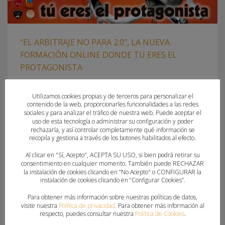
“EL ARBITRAJE NO PARA 2.0”, LA NUEVA
FORMACIÓN ONLINE DONDE TU ERES EL
PROTAGONISTA
MARTES, 28 ABRIL 2020
POR
MIGUEL SORIA FABIAN
Utilizamos cookies propias y de terceros para personalizar el
contenido de la web, proporcionarles funcionalidades a las redes
Viernes 1, 18:00 horas, en el Canal de Youtube de la FBMCV
sociales y para analizar el tráfico de nuestra web. Puede aceptar el
uso de esta tecnología o administrar su configuración y poder
Gran aceptación entre los usuarios del nuevo taller online
rechazarla, y así controlar completamente qué información se
de formación arbitral organizado por los Comités Técnicos
recopila y gestiona a través de los botones habilitados al efecto.
de Árbitros de la Federación Madrileña y la Federación de
Al clicar en "Sí, Acepto", ACEPTA SU USO, si bien podrá retirar su
Balonmano de la Comunidad Valenciana. Se trata de un
consentimiento en cualquier momento. También puede RECHAZAR
Taller Online en el que los participantes han
la instalación de cookies clicando en “No Acepto" o CONFIGURAR la
instalación de cookies clicando en “Configurar Cookies”.
Para obtener más información sobre nuestras políticas de datos,
PUBLICADO EN
FEDERACION
,
PORTADA
visite nuestra
Política de privacidad
. Para obtener más información al
ETIQUETADO BAJO:
ARBITRAJE
,
ARBITRAJE NO PARA
respecto, puedes consultar nuestra
Política de Cookies
.