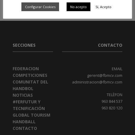
Configurar Cookies
No acepto
Sí, Acepto
SECCIONES
CONTACTO
FEDERACION
EMAIL
COMPETICIONES
gerent@fbmcv.com
COMUNITAT DEL
administracion@fbmcv.com
HANDBOL
TELÈFON
NOTICIAS
963 844 537
#FERFUTUR Y
963 820 120
TECNIFICACIÓN
GLOBAL TOURISM
HANDBALL
CONTACTO