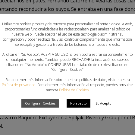
cedían los empates. Fernando Latorre no veía las cosas clar
entando reconducir a los suyos. Se entraba en una fase dond
uipo y pasaban los minutos sin apenas movimiento en el mar
Utilizamos cookies propias y de terceros para personalizar el contenido de la web,
a 24 goles. Tres goles consecutivos de Ángel Rivero permití
proporcionarles funcionalidades a las redes sociales y para analizar el tráfico de
ses (28 a 25). Pero había que sufrir hasta el final, y los vis
nuestra web. Puede aceptar el uso de esta tecnología o administrar su
configuración y poder rechazarla, y así controlar completamente qué información
r el partido. Al final, empate a 29 goles y reparto de puntos
se recopila y gestiona a través de los botones habilitados al efecto.
Al clicar en "Sí, Acepto", ACEPTA SU USO, si bien podrá retirar su consentimiento
en cualquier momento. También puede RECHAZAR la instalación de cookies
clicando en “No Acepto" o CONFIGURAR la instalación de cookies clicando en
“Configurar Cookies”.
:
Leo Tercariol (Roberto Rodríguez); Porras (6), Spiljak (1), 
 (2); Rivero (5), Oliver, Parker (5), Grau (2), Cejovic (1), Nikce
Para obtener más información sobre nuestras políticas de datos, visite nuestra
Política de privacidad
. Para obtener más información al respecto, puedes consultar
nuestra
Política de Cookies
.
16+13)
: Patotski (Lamariano); Vujovic (1), Rodrigues, D’Antino 
abéu, Darío Ajo (3), Villagrán, Marugan (4), Rosales y Simena
Configurar Cookies
No acepto
Sí, Acepto
avarro Baquero Excluyeron a Spiljak, Rivero y Grau por el B
l.