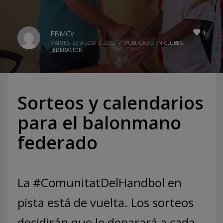
1
FBMCV
MARTES, 23 AGOSTO 2022
/
PUBLICADO EN
CLUBES
,
FEDERACION
Sorteos y calendarios
para el balonmano
federado
La #ComunitatDelHandbol en
pista está de vuelta. Los sorteos
decidirán que le deparará a cada