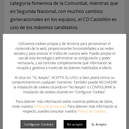
categoría femenina de la Comunitat, mientras que
en Segunda Nacional, con muchos cambios
generacionales en los equipos, el CD Castellón es
uno de los máximos candidatos.
Los sorteos se podrán seguir a partir de las 12:30
Utilizamos cookies propias y de terceros para personalizar el
horas por el canal de
YouTube de la FBMCV
.
contenido de la web, proporcionarles funcionalidades a las redes
sociales y para analizar el tráfico de nuestra web. Puede aceptar el
uso de esta tecnología o administrar su configuración y poder
rechazarla, y así controlar completamente qué información se
recopila y gestiona a través de los botones habilitados al efecto.
Al clicar en "Sí, Acepto", ACEPTA SU USO, si bien podrá retirar su
consentimiento en cualquier momento. También puede RECHAZAR
la instalación de cookies clicando en “No Acepto" o CONFIGURAR la
instalación de cookies clicando en “Configurar Cookies”.
What you can read next
Para obtener más información sobre nuestras políticas de datos,
visite nuestra
Política de privacidad
. Para obtener más información al
respecto, puedes consultar nuestra
Política de Cookies
.
Configurar Cookies
No acepto
Sí, Acepto