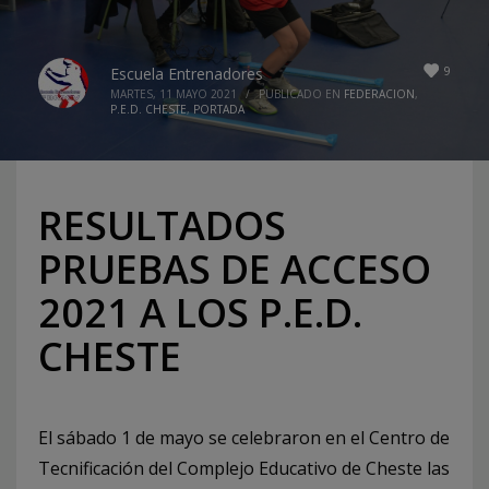
9
Escuela Entrenadores
MARTES, 11 MAYO 2021
/
PUBLICADO EN
FEDERACION
,
P.E.D. CHESTE
,
PORTADA
RESULTADOS
PRUEBAS DE ACCESO
2021 A LOS P.E.D.
CHESTE
El sábado 1 de mayo se celebraron en el Centro de
Tecnificación del Complejo Educativo de Cheste las