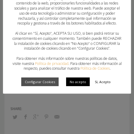
contenido de la web, proporcionarles funcionalidades a las redes
bajas voluntarias, deportivas y académicas
sociales y para analizar el tráfico de nuestra web. Puede aceptar el
uso de esta tecnología o administrar su configuración y poder
una vez finalizado el periodo de exámenes de
rechazarla, y así controlar completamente qué información se
la convocatoria extraordinaria de junio, en
recopila y gestiona a través de los botones habilitados al efecto.
caso de haber alguna plaza disponible más
Al clicar en "Sí, Acepto", ACEPTA SU USO, si bien podrá retirar su
consentimiento en cualquier momento. También puede RECHAZAR
para acceder a la Beca. La FBMCV se pondrá
la instalación de cookies clicando en “No Acepto" o CONFIGURAR la
en contacto con los deportistas de la relación
instalación de cookies clicando en “Configurar Cookies”.
de Reservas en función de las bajas que se
Para obtener más información sobre nuestras políticas de datos,
visite nuestra
Política de privacidad
. Para obtener más información al
produzcan en cada curso.
respecto, puedes consultar nuestra
Política de Cookies
.
Para cualquier duda o consulta contactar
Configurar Cookies
No acepto
Sí, Acepto
con
areatecnica@fbmcv.com