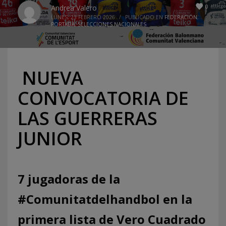
0
Andrea Valero
LUNES, 23 FEBRERO 2026
/
PUBLICADO EN
FEDERACION
,
PORTADA
,
SELECCIONES NACIONALES
NUEVA
CONVOCATORIA DE
LAS GUERRERAS
JUNIOR
7 jugadoras de la
#Comunitatdelhandbol en la
primera lista de Vero Cuadrado