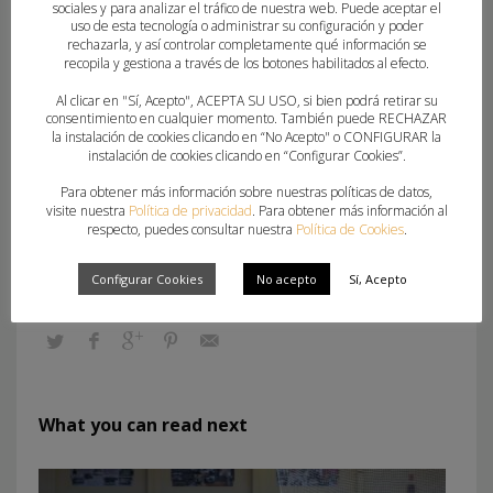
(Balonmano Morvedre), Lucía Trinidad
sociales y para analizar el tráfico de nuestra web. Puede aceptar el
uso de esta tecnología o administrar su configuración y poder
Bomaba (AtticGo Elche)
rechazarla, y así controlar completamente qué información se
recopila y gestiona a través de los botones habilitados al efecto.
Extremo Izquierdo | Paula Lluch (Elda
Prestigio)
Al clicar en "Sí, Acepto", ACEPTA SU USO, si bien podrá retirar su
consentimiento en cualquier momento. También puede RECHAZAR
Pivote |
Kelly N. Fonkeng (Replasa Beti-
la instalación de cookies clicando en “No Acepto" o CONFIGURAR la
instalación de cookies clicando en “Configurar Cookies”.
Onak), Alicia Huertas (iKasa Boadilla),
Kadiditou Jallow (Caja Rural Aula Valladolid),
Para obtener más información sobre nuestras políticas de datos,
visite nuestra
Política de privacidad
. Para obtener más información al
Libe Arruabarrena (Replasa Beti-Onak)
respecto, puedes consultar nuestra
Política de Cookies
.
Configurar Cookies
No acepto
Sí, Acepto
What you can read next