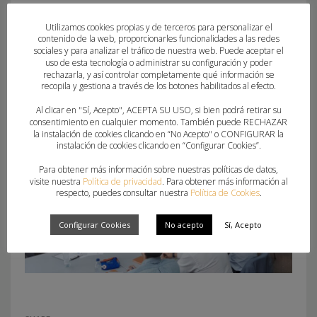
(GEPACV).
Utilizamos cookies propias y de terceros para personalizar el
contenido de la web, proporcionarles funcionalidades a las redes
Mientras, por parte de la FBMCV; han estado
sociales y para analizar el tráfico de nuestra web. Puede aceptar el
uso de esta tecnología o administrar su configuración y poder
presentes: Pedro Fuertes, presidente de la
rechazarla, y así controlar completamente qué información se
Federación, junto a Miguel Ángel Valero, gerente;
recopila y gestiona a través de los botones habilitados al efecto.
Juan Ángel Perdigón, director técnico; Miguel
Al clicar en "Sí, Acepto", ACEPTA SU USO, si bien podrá retirar su
consentimiento en cualquier momento. También puede RECHAZAR
Soria, proyectos; y Andrea Valero, marketing.
la instalación de cookies clicando en “No Acepto" o CONFIGURAR la
instalación de cookies clicando en “Configurar Cookies”.
Para obtener más información sobre nuestras políticas de datos,
visite nuestra
Política de privacidad
. Para obtener más información al
respecto, puedes consultar nuestra
Política de Cookies
.
Configurar Cookies
No acepto
Sí, Acepto