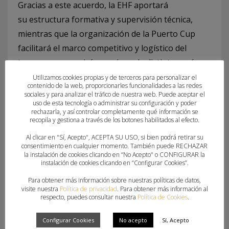
Gracias a este acuerdo, la EHF aportará
su estructura formativa y supervisión técnica,
mientras que la organización de la Puerto Cup
facilitará el marco competitivo y logístico del
torneo, que reunirá a equipos de distintos países
europeos.
Utilizamos cookies propias y de terceros para personalizar el
contenido de la web, proporcionarles funcionalidades a las redes
sociales y para analizar el tráfico de nuestra web. Puede aceptar el
uso de esta tecnología o administrar su configuración y poder
rechazarla, y así controlar completamente qué información se
recopila y gestiona a través de los botones habilitados al efecto.
Al clicar en "Sí, Acepto", ACEPTA SU USO, si bien podrá retirar su
consentimiento en cualquier momento. También puede RECHAZAR
la instalación de cookies clicando en “No Acepto" o CONFIGURAR la
instalación de cookies clicando en “Configurar Cookies”.
What you can read next
Para obtener más información sobre nuestras políticas de datos,
visite nuestra
Política de privacidad
. Para obtener más información al
respecto, puedes consultar nuestra
Política de Cookies
.
Configurar Cookies
No acepto
Sí, Acepto