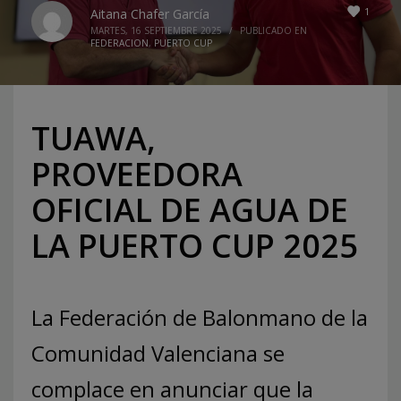
1
Aitana Chafer García
MARTES, 16 SEPTIEMBRE 2025
/
PUBLICADO EN
FEDERACION
,
PUERTO CUP
TUAWA,
PROVEEDORA
OFICIAL DE AGUA DE
LA PUERTO CUP 2025
La Federación de Balonmano de la
Comunidad Valenciana se
complace en anunciar que la