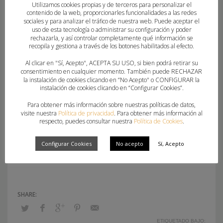
Utilizamos cookies propias y de terceros para personalizar el
contenido de la web, proporcionarles funcionalidades a las redes
Agradecemos a Tuawa su implicación en este
sociales y para analizar el tráfico de nuestra web. Puede aceptar el
uso de esta tecnología o administrar su configuración y poder
proyecto y animamos a todos los participantes,
rechazarla, y así controlar completamente qué información se
equipos, familias y aficionados a sumarse a esta
recopila y gestiona a través de los botones habilitados al efecto.
iniciativa utilizando sus bidones y contribuyendo a
Al clicar en "Sí, Acepto", ACEPTA SU USO, si bien podrá retirar su
consentimiento en cualquier momento. También puede RECHAZAR
que Puerto Cup sea un ejemplo de torneo
la instalación de cookies clicando en “No Acepto" o CONFIGURAR la
deportivo sostenible.
instalación de cookies clicando en “Configurar Cookies”.
Para obtener más información sobre nuestras políticas de datos,
Las inscripciones ya están abiertas, así que no
visite nuestra
Política de privacidad
. Para obtener más información al
respecto, puedes consultar nuestra
Política de Cookies
.
te quedes fuera: apúntate y vive una
experiencia única de balonmano, deporte y
Configurar Cookies
No acepto
Sí, Acepto
sostenibilidad en Sagunto estas Navidades.
ETIQUETADO BAJO: