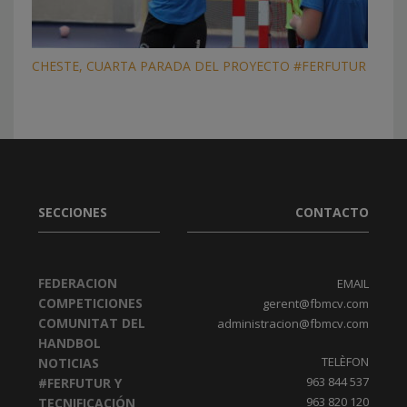
CHESTE, CUARTA PARADA DEL PROYECTO #FERFUTUR
SECCIONES
CONTACTO
FEDERACION
EMAIL
COMPETICIONES
gerent@fbmcv.com
COMUNITAT DEL
administracion@fbmcv.com
HANDBOL
TELÈFON
NOTICIAS
963 844 537
#FERFUTUR Y
963 820 120
TECNIFICACIÓN