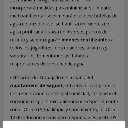
incorporará medidas para minimizar su impacto
medioambiental: se eliminará el uso de botellas de
agua de un solo uso, se habilitarán fuentes de
agua purificada Tuawa en diversos puntos del
recinto y se entregarán
bidones reutilizables
a
todos los jugadores, entrenadores, árbitros y
voluntarios, fomentando así hábitos
responsables de consumo de agua.
Este acuerdo, trabajado de la mano del
Ajuntament de Sagunt
, refuerza el compromiso
de la Federación con la sostenibilidad, la salud y el
consumo responsable, alineándose especialmente
con el ODS 6 (Agua limpia y saneamiento), el ODS
12 (Producción y consumo responsables) y el ODS
13 (Acción por el clima).