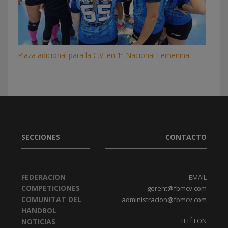
Plaza adicional para la C.V. en 1ª Nacional Femenina
SECCIONES
CONTACTO
FEDERACION
EMAIL
COMPETICIONES
gerent@fbmcv.com
COMUNITAT DEL
administracion@fbmcv.com
HANDBOL
TELÈFON
NOTICIAS