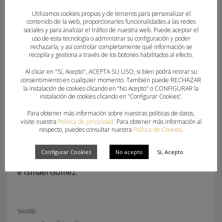
junto a Óscar Hernández. En la categoría cadete
Utilizamos cookies propias y de terceros para personalizar el
femenina, enclavada en el grupo D junto a Castilla
contenido de la web, proporcionarles funcionalidades a las redes
sociales y para analizar el tráfico de nuestra web. Puede aceptar el
y León y Navarra, Pep Hierro y Elena Hierro
uso de esta tecnología o administrar su configuración y poder
estarán al frente de un equipo que afronta con
rechazarla, y así controlar completamente qué información se
recopila y gestiona a través de los botones habilitados al efecto.
ilusión el campeonato. Francisco Vera y Carlos
Al clicar en "Sí, Acepto", ACEPTA SU USO, si bien podrá retirar su
Cabrera dirigirán a la selección cadete masculina,
consentimiento en cualquier momento. También puede RECHAZAR
que partirá del grupo C con Extremadura y Murcia
la instalación de cookies clicando en “No Acepto" o CONFIGURAR la
instalación de cookies clicando en “Configurar Cookies”.
como rivales. La selección juvenil femenina,
Para obtener más información sobre nuestras políticas de datos,
dirigida por Marco Box y Hugo Savall, se
visite nuestra
Política de privacidad
. Para obtener más información al
enfrentará a Madrid y Extremadura en el grupo B.
respecto, puedes consultar nuestra
Política de Cookies
.
Con el combinado juvenil masculino, que se verá
Configurar Cookies
No acepto
Sí, Acepto
las caras con Andalucía y Cantabria, Mariví Ibáñez
e Ismael Gómez.