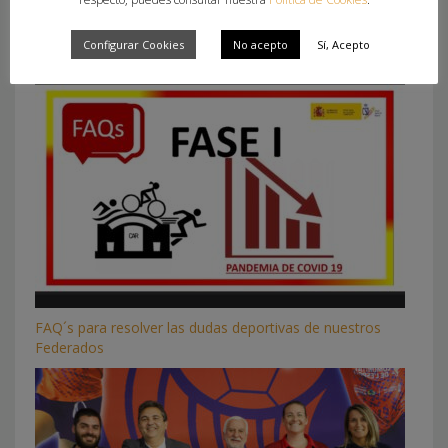
What you can read next
Configurar Cookies
No acepto
Sí, Acepto
FAQ´s para resolver las dudas deportivas de nuestros
Federados