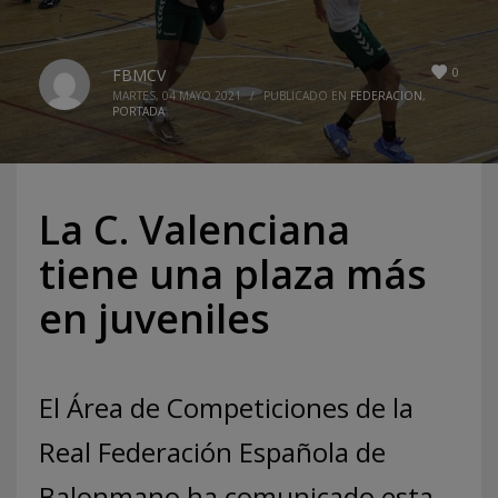
0
FBMCV
MARTES, 04 MAYO 2021
/
PUBLICADO EN
FEDERACION
,
PORTADA
La C. Valenciana
tiene una plaza más
en juveniles
El Área de Competiciones de la
Real Federación Española de
Balonmano ha comunicado esta