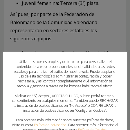
Juvenil femenina: Tercera (3ª) plaza.
Así pues, por parte de la Federación de
Balonmano de la Comunidad Valenciana
representarán en sectores estatales los
siguientes equipos:
Juvenil masculino: Agustinos Alicante, Elda
C.E.E., Balonmano Mislata y Levante UD BM.
Utilizamos cookies propias y de terceros para personalizar el
contenido de la web, proporcionarles funcionalidades a las redes
Marni.
sociales y para analizar el tráfico de nuestra web. Puede aceptar el
Juvenil femenino: Mare Nostrum Torrevieja,
uso de esta tecnología o administrar su configuración y poder
rechazarla, y así controlar completamente qué información se
Balonmano Elche y Handbol Onda.
recopila y gestiona a través de los botones habilitados al efecto.
Al clicar en "Sí, Acepto", ACEPTA SU USO, si bien podrá retirar su
consentimiento en cualquier momento. También puede RECHAZAR
la instalación de cookies clicando en “No Acepto" o CONFIGURAR la
instalación de cookies clicando en “Configurar Cookies”.
Para obtener más información sobre nuestras políticas de datos,
visite nuestra
Política de privacidad
. Para obtener más información al
respecto, puedes consultar nuestra
Política de Cookies
.