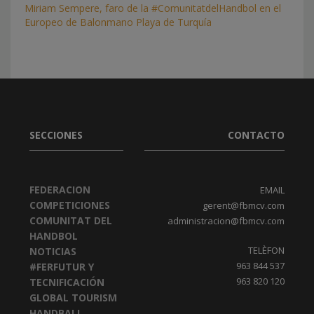
Miriam Sempere, faro de la #ComunitatdelHandbol en el
Europeo de Balonmano Playa de Turquía
SECCIONES
CONTACTO
FEDERACION
EMAIL
COMPETICIONES
gerent@fbmcv.com
COMUNITAT DEL
administracion@fbmcv.com
HANDBOL
TELÈFON
NOTICIAS
963 844 537
#FERFUTUR Y
963 820 120
TECNIFICACIÓN
GLOBAL TOURISM
HANDBALL