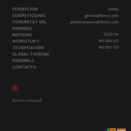
FEDERACION
EMAIL
COMPETICIONES
gerent@fbmcv.com
COMUNITAT DEL
administracion@fbmcv.com
HANDBOL
TELÈFON
NOTICIAS
963 844 537
#FERFUTUR Y
963 820 120
TECNIFICACIÓN
GLOBAL TOURISM
HANDBALL
CONTACTO
Acceso a iSquad