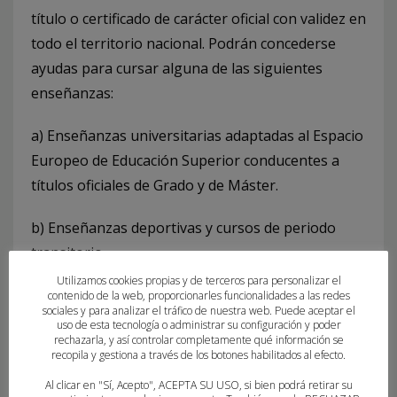
título o certificado de carácter oficial con validez en
todo el territorio nacional. Podrán concederse
ayudas para cursar alguna de las siguientes
enseñanzas:
a) Enseñanzas universitarias adaptadas al Espacio
Europeo de Educación Superior conducentes a
títulos oficiales de Grado y de Máster.
b) Enseñanzas deportivas y cursos de periodo
transitorio.
Utilizamos cookies propias y de terceros para personalizar el
c) Otras enseñanzas postobligatorias y
contenido de la web, proporcionarles funcionalidades a las redes
sociales y para analizar el tráfico de nuestra web. Puede aceptar el
superiores universitarias del sistema educativo
uso de esta tecnología o administrar su configuración y poder
rechazarla, y así controlar completamente qué información se
español:
recopila y gestiona a través de los botones habilitados al efecto.
Al clicar en "Sí, Acepto", ACEPTA SU USO, si bien podrá retirar su
– Curso de preparación para acceso a la