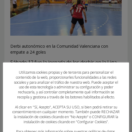
Derbi autonómico en la Comunidad Valenciana con
empate a 24 goles
Sábado 12 fue la jornada de los derbis en la Liga
Sacyr ASOBAL y como no podía ser de otra forma,
Utilizamos cookies propias y de terceros para personalizar el
contenido de la web, proporcionarles funcionalidades a las redes
el pabellón Internucleos de Puerto Sagunto, como
sociales y para analizar el tráfico de nuestra web. Puede aceptar el
ya hizo el pasado 15 de agosto, acogió el
uso de esta tecnología o administrar su configuración y poder
rechazarla, y así controlar completamente qué información se
Fertiberia Puerto Sagunto vs. Bm Servigroup
recopila y gestiona a través de los botones habilitados al efecto.
Benidorm. Duelo marcado por las buenas
Al clicar en "Sí, Acepto", ACEPTA SU USO, si bien podrá retirar su
plantillas confeccionadas durante el verano para
consentimiento en cualquier momento. También puede RECHAZAR
la instalación de cookies clicando en “No Acepto" o CONFIGURAR la
esta primera toma de contacto. Después de todo
instalación de cookies clicando en “Configurar Cookies”.
el partido ir dominando los hombres de Fernando
Para obtener más información sobre nuestras políticas de datos,