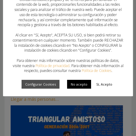
contenido de la web, proporcionarles funcionalidades a las redes
What you can read next
sociales y para analizar el tráfico de nuestra web. Puede aceptar el
uso de esta tecnología o administrar su configuración y poder
rechazarla, y así controlar completamente qué información se
recopila y gestiona a través de los botones habilitados al efecto.
Al clicar en "Sí, Acepto", ACEPTA SU USO, si bien podrá retirar su
consentimiento en cualquier momento. También puede RECHAZAR
la instalación de cookies clicando en “No Acepto" o CONFIGURAR la
instalación de cookies clicando en “Configurar Cookies”.
Para obtener más información sobre nuestras políticas de datos,
visite nuestra
Política de privacidad
. Para obtener más información al
respecto, puedes consultar nuestra
Política de Cookies
.
Configurar Cookies
No acepto
Sí, Acepto
Llegar a más personas…