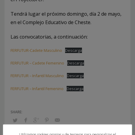
Tendrá lugar el próximo domingo, día 2 de mayo,
en el Complejo Educativo de Cheste.
Las convocatorias, a continuación:
FERFUTUR-Cadete Masculino
Descarga
FERFUTUR – Cadete Femenino
Descarga
FERFUTUR – Infantil Masculino
Descarga
FERFUTUR – Infantil Femenino
Descarga
Utilizamos cookies propias y de terceros para personalizar el